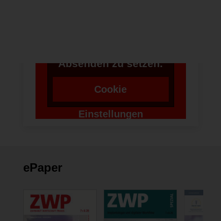
Anwendung Formulare
zu verwenden,
benötigen wir die
Zustimmung um einen
Token für das
Absenden zu setzen.
Cookie
Einstellungen
ändern
ePaper