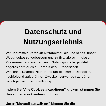
und Kieferheilkunde (ÖGZMK).
SHARE
Datenschutz und
Nutzungserlebnis
Wir übermitteln Daten an Drittanbieter, die uns helfen, unser
Webangebot zu verbessern und zu finanzieren. In diesem
Foto: Sina Ettmer – stock.adobe.com
Zusammenhang werden auch Nutzungsprofile gebildet und
Das Jubiläum markiert nicht nur einen Meilenstein
angereichert, auch außerhalb des Europäischen
Wirtschaftsraumes. Hierfür und um bestimmte Dienste zu
in der Geschichte des Kongresses, sondern bietet
nachfolgend aufgeführten Zwecken verwenden zu dürfen,
auch Gelegenheit, die Entwicklung der
benötigen wir Ihre Einwilligung.
Zahnmedizin zwischen bewährter Tradition und
Indem Sie "Alle Cookies akzeptieren" klicken, stimmen Sie
technologischer Innovation in den Blick zu
diesen (jederzeit widerruflich) zu.
nehmen.
Unter "Manuell auswählen" können Sie die