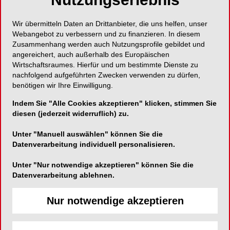
Impressionen der
Wir übermitteln Daten an Drittanbieter, die uns helfen, unser
Webangebot zu verbessern und zu finanzieren. In diesem
Veranstaltung
Zusammenhang werden auch Nutzungsprofile gebildet und
angereichert, auch außerhalb des Europäischen
Wirtschaftsraumes. Hierfür und um bestimmte Dienste zu
nachfolgend aufgeführten Zwecken verwenden zu dürfen,
benötigen wir Ihre Einwilligung.
Indem Sie "Alle Cookies akzeptieren" klicken, stimmen Sie
diesen (jederzeit widerruflich) zu.
Unter "Manuell auswählen" können Sie die
Datenverarbeitung individuell personalisieren.
Unter "Nur notwendige akzeptieren" können Sie die
Datenverarbeitung ablehnen.
Am 24. und 25. November 2023 fand im Hotel Palace in
Prof.
Nur notwendige akzeptieren
Berlin die 39. Jahrestagung des Berufsverbandes
des B
Deutscher Oralchirurgen statt.
(BDO