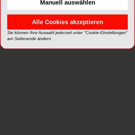
Manuell auswählen
Alle Cookies akzeptieren
Sie können Ihre Auswahl jederzeit unter "Cookie-Einstellungen“
am Seitenende ändern.
Mit einem Mix aus hochkarätigen Vorträgen in
teilweise mehreren parallellaufenden Podien,
einem reichhaltigen Workshopangebot und
Seminaren für das gesamte Praxisteam erfüllte
die Tagung unter der wissenschaftlichen Leitung
von Prof. Dr. Frank Schwarz/Frankfurt am Main
somit alle Voraussetzungen, die es für eine
erfolgreiche Fortbildung braucht. Thematisch