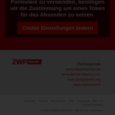
Formulare zu verwenden, benötigen
wir die Zustimmung um einen Token
für das Absenden zu setzen.
Cookie Einstellungen ändern
Partnerportale
www.zwpstudyclub.de
www.dental-tribune.com
www.designpreis.org
www.oemus.com
Startseite
Kontakt
Datenschutz
AGB
Impressum
Über uns
Cookie-Einstellung
© 2026 OEMUS MEDIA AG - Alle Rechte vorbehalten