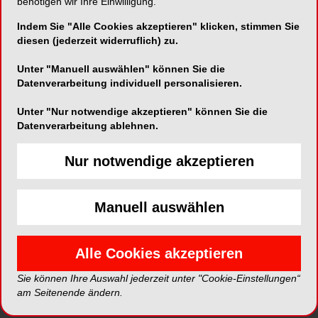
benötigen wir Ihre Einwilligung.
„Keine Generation ist aktiver auf Jobsuche als die
Indem Sie "Alle Cookies akzeptieren" klicken, stimmen Sie
unter 30-Jährigen. Unternehmen müssen die
diesen (jederzeit widerruflich) zu.
Wünsche der GenZ ernst nehmen und verstehen,
Unter "Manuell auswählen" können Sie die
dass die jüngeren Arbeitnehmer anders arbeiten
Datenverarbeitung individuell personalisieren.
möchten als die Generationen vor ihnen“, so
Sandra Bascha, New Work Expertin und Leitung
Unter "Nur notwendige akzeptieren" können Sie die
Kommunikation New Work SE Österreich, zu der
Datenverarbeitung ablehnen.
auch das Jobs-Netzwerk XING gehört.
Nur notwendige akzeptieren
Prinzipiell machen sich die befragten
Österreicherinnen und Österreicher wenig
Manuell auswählen
Sorgen, den Arbeitsplatz zu verlieren (87%), bei
der Generation Z ist diese Angst tendenziell
allerdings stärker ausgeprägt: rund ein Viertel
Alle Cookies akzeptieren
(23%) fürchtet um den Arbeitsplatz. Die Sorge,
gekündigt zu werden, nimmt bei den
Sie können Ihre Auswahl jederzeit unter "Cookie-Einstellungen“
am Seitenende ändern.
Erwerbstätigen in Österreich übrigens mit dem
Alter ab.