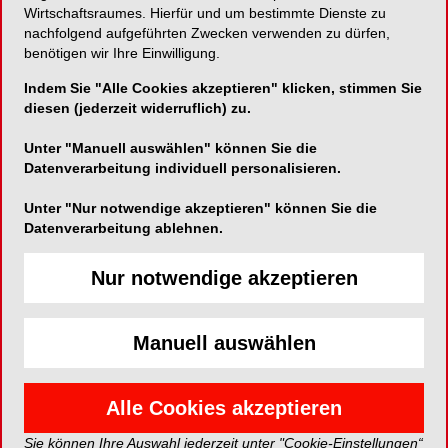
Wirtschaftsraumes. Hierfür und um bestimmte Dienste zu
Zahnarzt kann ich Krankheiten vorbeugen oder
nachfolgend aufgeführten Zwecken verwenden zu dürfen,
sie dadurch heilen, dass ich die richtige Diagnose
benötigen wir Ihre Einwilligung.
stelle und die passende Therapie wähle.
Indem Sie "Alle Cookies akzeptieren" klicken, stimmen Sie
Gleichzeitig verbessere ich mit funktionellen und
diesen (jederzeit widerruflich) zu.
ästhetischen Versorgungen die Lebensqualität
vieler Menschen“, sagt einer, der es wissen muss:
Unter "Manuell auswählen" können Sie die
Nima Motewasselin studierte zehn Semester
Datenverarbeitung individuell personalisieren.
Zahnmedizin in Regensburg und steckt gerade
Unter "Nur notwendige akzeptieren" können Sie die
mitten im Staatsexamen, der letzten Hürde auf
Datenverarbeitung ablehnen.
dem Weg zur zahnmedizinischen Approbation.
Nur notwendige akzeptieren
Traumberuf Zahnarzt
Manuell auswählen
Das Zahnmedizinstudium ist äußerst
anspruchsvoll. Neben theoretischen Kenntnissen
in Anatomie oder Biochemie stehen für die
Alle Cookies akzeptieren
Studierenden viele Praxisstunden im
Sie können Ihre Auswahl jederzeit unter "Cookie-Einstellungen“
zahntechnischen Labor oder am künstlichen