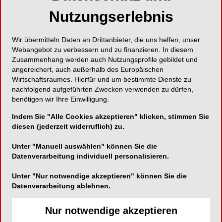
Mahlzeiten über das Vermeiden bestimmter
Nutzungserlebnis
Speisen bis hin zu körperlichem Unbehagen.
Wir übermitteln Daten an Drittanbieter, die uns helfen, unser
Vor diesem Hintergrund wird klar, wie wichtig eine
Webangebot zu verbessern und zu finanzieren. In diesem
gezielte Unterstützung im Umgang mit der
Zusammenhang werden auch Nutzungsprofile gebildet und
Prothese ist. Denn eine passende Haftcreme
angereichert, auch außerhalb des Europäischen
kann dazu beitragen, eine schützende Barriere
Wirtschaftsraumes. Hierfür und um bestimmte Dienste zu
zwischen Prothese und Zahnfleisch zu bilden, die
nachfolgend aufgeführten Zwecken verwenden zu dürfen,
benötigen wir Ihre Einwilligung.
das Eindringen von Speiseresten reduziert – und
damit mehr Sicherheit und Komfort im Alltag
Indem Sie "Alle Cookies akzeptieren" klicken, stimmen Sie
ermöglicht.
diesen (jederzeit widerruflich) zu.
Unter "Manuell auswählen" können Sie die
Typische Unsicherheiten
Datenverarbeitung individuell personalisieren.
bei Patient:innen rund um
Unter "Nur notwendige akzeptieren" können Sie die
Datenverarbeitung ablehnen.
Haftcreme
Nur notwendige akzeptieren