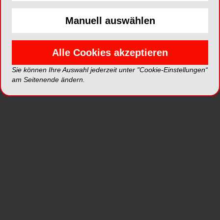
Zwei Themen kommen in der Beratung besonders
häufig auf: Zum einen setzen Nichtnutzer:innen
Manuell auswählen
von Haftcreme auf häufiges Reinigen, erreichen
damit jedoch keine zusätzliche Alltagssicherheit.
Zum anderen verwenden manche Nutzer:innen
Alle Cookies akzeptieren
mehr Haftcreme als nötig, weil sie sich davon
Sie können Ihre Auswahl jederzeit unter "Cookie-Einstellungen“
3
einen besseren Halt versprechen.
Gerade hier
am Seitenende ändern.
hilft eine einfache, konkrete Anleitung zur
richtigen Menge und zum gezielten Auftragen.
„Haftcreme ist für viele noch immer mit
Hemmungen verbunden – umso wichtiger sind
Enttabuisierung und eine verständliche
Aufklärung. Wer weiß, wie viel wirklich nötig ist
und wie man richtig aufträgt, gewinnt spürbar an
Halt und Tragekomfort“, erläutert Daniel Grotzer,