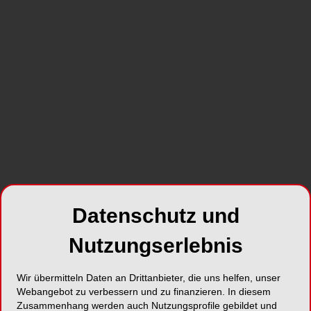
Bestnote von 2,0 (GUT) setzt sich die elektrische
Kinderzahnbürste an die Spitze des Testfeldes
und brilliert mit hervorragenden Bewertungen in
den zentralen Testkategorien.
SHARE
Datenschutz und
Foto: Timon – stock.adobe.com
Nutzungserlebnis
Damit bestätigt Stiftung Warentest eindrucksvoll,
was Zahnexpert:innen auf der ganzen Welt längst
Wir übermitteln Daten an Drittanbieter, die uns helfen, unser
wissen: Die Oral-B iO Kids verbindet modernste
Webangebot zu verbessern und zu finanzieren. In diesem
Technologie mit kindgerechter Anwendung und
Zusammenhang werden auch Nutzungsprofile gebildet und