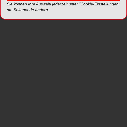
Faktor für die tägliche Zahnpflege ist. Laut Stiftung
Sie können Ihre Auswahl jederzeit unter "Cookie-Einstellungen“
am Seitenende ändern.
Warentest machte die Oral-B iO Kids „als Einzige
im Test die Zähne sehr gut sauber„ und ist somit
„die erste Wahl für Kinder ab sechs Jahren.„ In der
Kategorie „Haltbarkeit / Qualität„ erhält die Oral-B
iO Kids die Bestnote 1,0 (SEHR GUT) und
beweist damit ihre hohe Verarbeitungsqualität und
Alltagstauglichkeit.
Innovation, die schützt
und Spaß ins Badezimmer
bringt
Die Oral-B iO Kids ist die erste Kinderzahnbürste
aus dem zukunftsweisenden Oral-B iO-Portfolio.
Sie wurde speziell für Kinder ab sechs Jahren