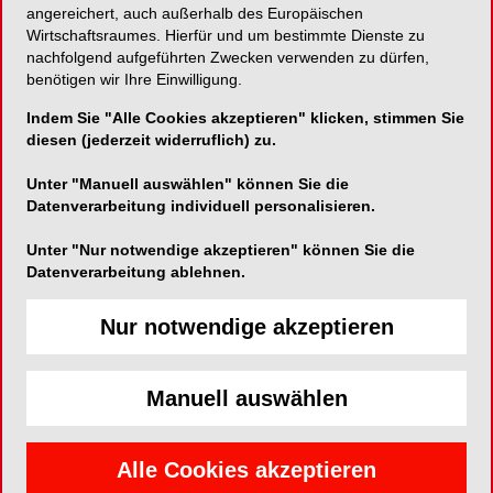
exzellenter Reinigungsleistung.
angereichert, auch außerhalb des Europäischen
Wirtschaftsraumes. Hierfür und um bestimmte Dienste zu
Die Tester:innen sind begeistert: Die Oral-B iO
nachfolgend aufgeführten Zwecken verwenden zu dürfen,
benötigen wir Ihre Einwilligung.
Kids im Disney Stitch Design ist Testsieger im
aktuellen Test der Stiftung Warentest (Ausgabe
Indem Sie "Alle Cookies akzeptieren" klicken, stimmen Sie
6/2026). Im aktuellen Testlauf wurden insgesamt
diesen (jederzeit widerruflich) zu.
neun Zahnbürsten geprüft. Mit einer
Unter "Manuell auswählen" können Sie die
herausragenden Gesamtnote von 2,0 (GUT) setzt
Datenverarbeitung individuell personalisieren.
sich die elektrische Kinderzahnbürste an die
Spitze des Testfeldes und feiert einen
Unter "Nur notwendige akzeptieren" können Sie die
überzeugenden Sieg in einer der wichtigsten
Datenverarbeitung ablehnen.
unabhängigen Verbraucherbewertungen
Deutschlands. In der entscheidenden Key-
Nur notwendige akzeptieren
Kategorie „Zahnreinigung„ erzielte die Oral-B iO
Kids die Bestnote 1,5 (SEHR GUT) und
Manuell auswählen
unterstreicht damit ihre überlegene Fähigkeit,
Zahnbelag gründlich und zugleich sanft zu
entfernen, was vor allem in der empfindlichen
Alle Cookies akzeptieren
Phase des Zahnwechsels ein entscheidender