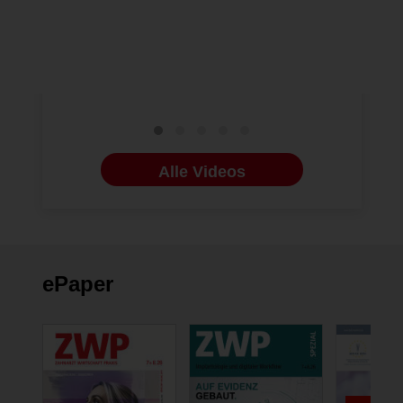
Einführungsfilm THE BIG
ORAL-B &
RETHINK von Oral-B
Zähne für
Alle Videos
ePaper