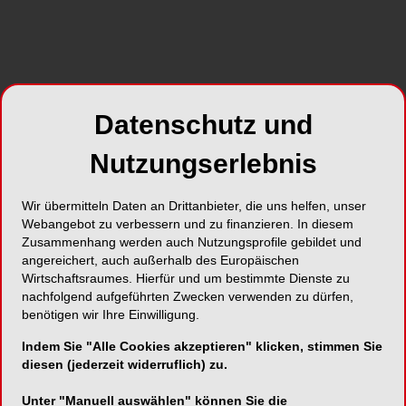
(Vizepräsident ÖÄK), Prof. Dr. Paul Sevelda
in
(Österreichische Krebshilfe) und Dr.
Isabella
Bauer-Rupp (leitenden Ärztin der SVS)
präsentiert.
SHARE
Datenschutz und
Nutzungserlebnis
Wir übermitteln Daten an Drittanbieter, die uns helfen, unser
Webangebot zu verbessern und zu finanzieren. In diesem
Zusammenhang werden auch Nutzungsprofile gebildet und
angereichert, auch außerhalb des Europäischen
Wirtschaftsraumes. Hierfür und um bestimmte Dienste zu
nachfolgend aufgeführten Zwecken verwenden zu dürfen,
Foto: © Barbara Wirl
benötigen wir Ihre Einwilligung.
Der Vorsorgepass schafft einen Überblick über
Indem Sie "Alle Cookies akzeptieren" klicken, stimmen Sie
die individuellen Vorsorgemaßnahmen der
diesen (jederzeit widerruflich) zu.
Versicherten, belohnt Prävention und umfasst
aktuell zum Start folgende Maßnahmen:
Unter "Manuell auswählen" können Sie die