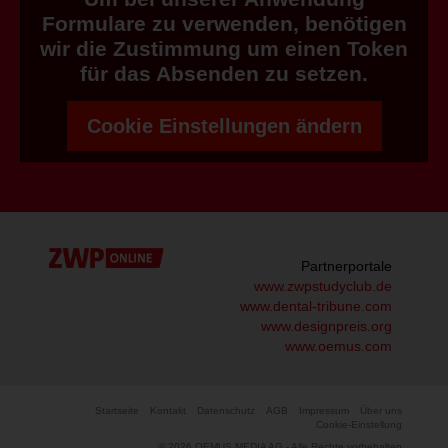
Formulare zu verwenden, benötigen
wir die Zustimmung um einen Token
für das Absenden zu setzen.
Cookie Einstellungen ändern
Partnerportale
www.zwpstudyclub.de
www.dental-tribune.com
www.designpreis.org
www.oemus.com
Startseite
Kontakt
Datenschutz
AGB
Impressum
Über uns
Cookie-Einstellung
© 2026 OEMUS MEDIA AG - Alle Rechte vorbehalten