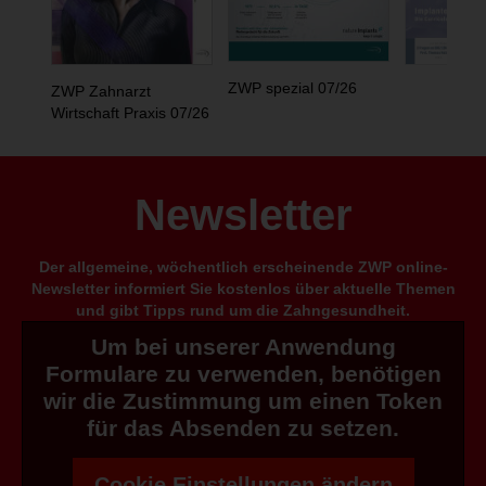
ZWP spezial 07/26
ZWP Zahnarzt
Wirtschaft Praxis 07/26
Newsletter
Der allgemeine, wöchentlich erscheinende ZWP online-
Newsletter informiert Sie kostenlos über aktuelle Themen
und gibt Tipps rund um die Zahngesundheit.
Um bei unserer Anwendung
Formulare zu verwenden, benötigen
wir die Zustimmung um einen Token
für das Absenden zu setzen.
Cookie Einstellungen ändern