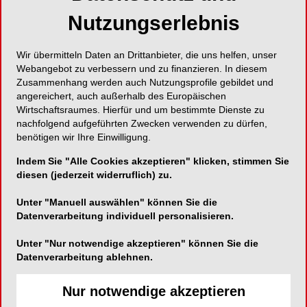
Nutzungserlebnis
Foto: © Oemus Media AG
Die Spannung war spürbar, wie würde ZWP
Wir übermitteln Daten an Drittanbieter, die uns helfen, unser
online bei den Schweizer Dentalprofis
Webangebot zu verbessern und zu finanzieren. In diesem
ankommen? Die Resonanz hat die Erwartung
Zusammenhang werden auch Nutzungsprofile gebildet und
weit übertroffen. Über 40% der Empfänger haben
angereichert, auch außerhalb des Europäischen
den ersten Newsletter geöffnet. Ein Wert, der weit
Wirtschaftsraumes. Hierfür und um bestimmte Dienste zu
über den üblichen Öffnungsraten von etwa 20%
nachfolgend aufgeführten Zwecken verwenden zu dürfen,
benötigen wir Ihre Einwilligung.
liegt. Über 2‘000 Zugriffe auf www.zwp-online.info
am Starttag sind Zahlen, die Mut machen und
Indem Sie "Alle Cookies akzeptieren" klicken, stimmen Sie
zeigen, dass das Angebot stimmt. Mit einer Mobil-
diesen (jederzeit widerruflich) zu.
Version für Smartphones (iPhone) und iPad
Unter "Manuell auswählen" können Sie die
übernimmt ZWP online die Spitzenposition bei
Datenverarbeitung individuell personalisieren.
den multimedialen Angeboten der Dentalmedien
im deutschsprachigen Raum.
Unter "Nur notwendige akzeptieren" können Sie die
Datenverarbeitung ablehnen.
Finden statt suchen! Guided Tours unterstützen
Sie, damit Sie direkt Ihr Ziel erreichen.
Nur notwendige akzeptieren
Die Kooperation zwp-online.ch mit Dental Tribune