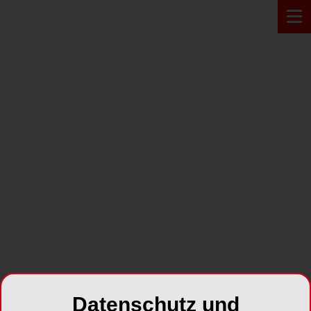
BRANCHENMELDUNGEN
21.02.2011
Toller Start von www.zwp-
online.ch
SHARE
Datenschutz und