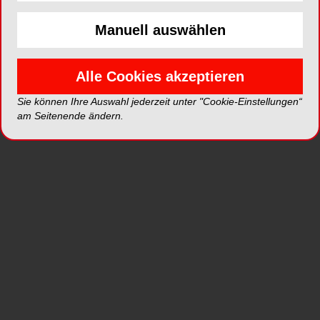
Schweiz und den Inhalten von über 20 Fachtiteln
Manuell auswählen
der OEMUS MEDIA, mit Fachartikeln, Videos,
Bildergalerien, Firmen und Produkten und alles
für Internetmedien aufbereitet, sind der Beginn
Alle Cookies akzeptieren
einer völlig neuen Form der
Informationsvermittlung.
Sie können Ihre Auswahl jederzeit unter "Cookie-Einstellungen“
am Seitenende ändern.
Die sieht auch med. dent. Roman Wieland so, der
uns begeistert schrieb:
„Ich habe mich auf der ZWP-Seite mal
umgeschaut, sieht wirklich sehr interessant aus,
und v.a. sehr professionell! Die Fachbeiträge sind
super, ausführlich und sehr professionell
geschrieben. Besonders gut finde ich die
Sortierung, so finde ich schnell über
„Parodontologie ->
Mundschleimhauterkrankungen ->
Präkanzerosen“ einen Artikel von Prof. Zeilhofer