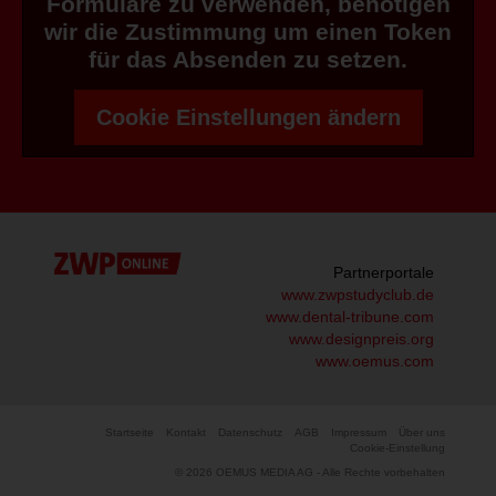
Formulare zu verwenden, benötigen
wir die Zustimmung um einen Token
für das Absenden zu setzen.
Cookie Einstellungen ändern
Partnerportale
www.zwpstudyclub.de
www.dental-tribune.com
www.designpreis.org
www.oemus.com
Startseite
Kontakt
Datenschutz
AGB
Impressum
Über uns
Cookie-Einstellung
© 2026 OEMUS MEDIA AG - Alle Rechte vorbehalten