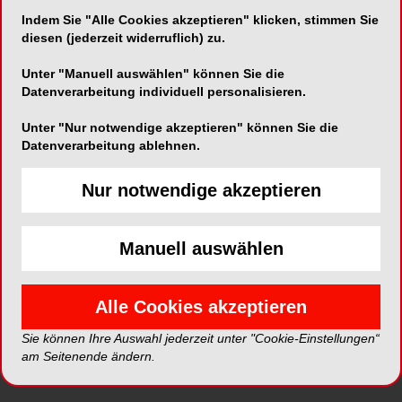
Indem Sie "Alle Cookies akzeptieren" klicken, stimmen Sie
dem Praxismanagement-Artikel von Petra C.
diesen (jederzeit widerruflich) zu.
Erdmann mit hilfreichen Tipps für eine gute
Kommunikation im Praxisteam
, einem
Unter "Manuell auswählen" können Sie die
Nachbericht zur 3. Gemeinschaftstagung der
Datenverarbeitung individuell personalisieren.
DGZ, DGET, DGPZM und DGR²Z sowie einem
Unter "Nur notwendige akzeptieren" können Sie die
Interview mit der Dentalhygienikerin Birgit Stalla,
Datenverarbeitung ablehnen.
die über ihre Erfahrungen mit dem Zungensauger
TS1 berichtet.
Nur notwendige akzeptieren
Leser können bereits jetzt das ePaper auf
ZWP
online
abrufen und von einer beispiellosen
Manuell auswählen
Vernetzung profitieren. Über die Infoboxen, die
sich seitlich des Textes befinden, können Leser
nützliche Zusatzinformationen zu Autoren,
Alle Cookies akzeptieren
Produkten und Unternehmen oder ergänzende
Sie können Ihre Auswahl jederzeit unter "Cookie-Einstellungen“
Videos und Bildergalerien abrufen.
am Seitenende ändern.
Schon seit mehreren Jahren bietet die
OEMUS