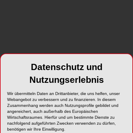
Foto: iconogenic – stock.adobe.com/EMS
Aggressive Parodontitis bedeutet oft, dass die
betroffenen Zähne extrahiert werden müssen.
Welche Überlebenschancen diese Zähne
inzwischen jedoch haben und was bei einer
Parodontitistherapie empfohlen wird, beleuchtet
Dr. Amelie Bäumer-König, M.Sc., im CME-Artikel
Datenschutz und
der aktuellen Ausgabe des
Prophylaxe Journal
.
Nutzungserlebnis
Außerdem zeigt Dr. Johan Wölber, welchen
Einfluss die Ernährung
auf unsere parodontale
Wir übermitteln Daten an Drittanbieter, die uns helfen, unser
Gesundheit hat. Die Dentalhygienikerin Adina
Webangebot zu verbessern und zu finanzieren. In diesem
Mauder stellt in ihrem Beitrag „
Der Mensch ist ein
Zusammenhang werden auch Nutzungsprofile gebildet und
angereichert, auch außerhalb des Europäischen
Gewohnheitstier. Klassisch vs. modern – neue
Wirtschaftsraumes. Hierfür und um bestimmte Dienste zu
Methode der PZR
“ heraus, wie wichtig es ist, bei
nachfolgend aufgeführten Zwecken verwenden zu dürfen,
der professionellen Zahnreinigung mit der Zeit zu
benötigen wir Ihre Einwilligung.
gehen. Abgerundet wird die aktuelle Ausgabe mit