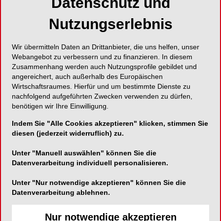
Datenschutz und
Foto: © Zahnrettungsbox.com
Nutzungserlebnis
Günstige Preise in Verbindung mit vielen
Informationen zum Thema Zahnunfall und
Wir übermitteln Daten an Drittanbieter, die uns helfen, unser
Zahnrettung und neu auch mit Mediathek
Webangebot zu verbessern und zu finanzieren. In diesem
Zusammenhang werden auch Nutzungsprofile gebildet und
angereichert, auch außerhalb des Europäischen
Das Thema Zahnunfall und die Möglichkeit einer
Wirtschaftsraumes. Hierfür und um bestimmte Dienste zu
Zahnrettung ist immer noch vielen Personen nicht
nachfolgend aufgeführten Zwecken verwenden zu dürfen,
bekannt und es gibt hier die dringende
benötigen wir Ihre Einwilligung.
Notwendigkeit, richtig zu informieren und auf die
Indem Sie "Alle Cookies akzeptieren" klicken, stimmen Sie
u. U. lebenslangen Folgebehandlungen
diesen (jederzeit widerruflich) zu.
hinzuweisen. Da Zahnunfälle nicht immer
vermieden werden können, ist es umso wichtiger,
Unter "Manuell auswählen" können Sie die
eine entsprechende Versorgung gleich am
Datenverarbeitung individuell personalisieren.
Unfallort zu gewährleisten und hier hat sich die
Unter "Nur notwendige akzeptieren" können Sie die
Zahnrettungsbox als optimale Einlagerung von
Datenverarbeitung ablehnen.
ausgeschlagenen oder auch abgebrochenen
Zähnen bewährt.
Nur notwendige akzeptieren