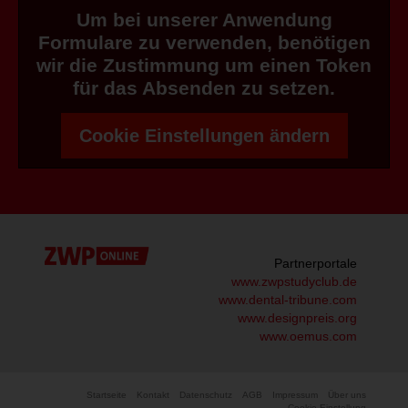
Um bei unserer Anwendung
Formulare zu verwenden, benötigen
wir die Zustimmung um einen Token
für das Absenden zu setzen.
Cookie Einstellungen ändern
Partnerportale
www.zwpstudyclub.de
www.dental-tribune.com
www.designpreis.org
www.oemus.com
Startseite
Kontakt
Datenschutz
AGB
Impressum
Über uns
Cookie-Einstellung