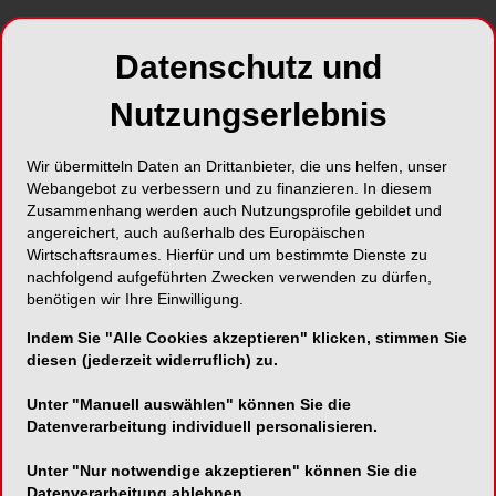
SHARE
Datenschutz und
Nutzungserlebnis
Wir übermitteln Daten an Drittanbieter, die uns helfen, unser
Webangebot zu verbessern und zu finanzieren. In diesem
Zusammenhang werden auch Nutzungsprofile gebildet und
angereichert, auch außerhalb des Europäischen
Wirtschaftsraumes. Hierfür und um bestimmte Dienste zu
Foto: BEGO
nachfolgend aufgeführten Zwecken verwenden zu dürfen,
benötigen wir Ihre Einwilligung.
Ein besonderer Vorteil:
VarseoSmile® TriniQ®
wird vollständig in Deutschland entwickelt und
Indem Sie "Alle Cookies akzeptieren" klicken, stimmen Sie
diesen (jederzeit widerruflich) zu.
produziert
. Damit profitieren Anwender von hoher
Materialqualität, kurzen Lieferwegen und
Unter "Manuell auswählen" können Sie die
zuverlässiger Verfügbarkeit.
Datenverarbeitung individuell personalisieren.
Zum Jubiläum möchten wir uns bei Ihnen
Unter "Nur notwendige akzeptieren" können Sie die
Datenverarbeitung ablehnen.
bedanken. Deshalb erhalten Sie im
gesamten