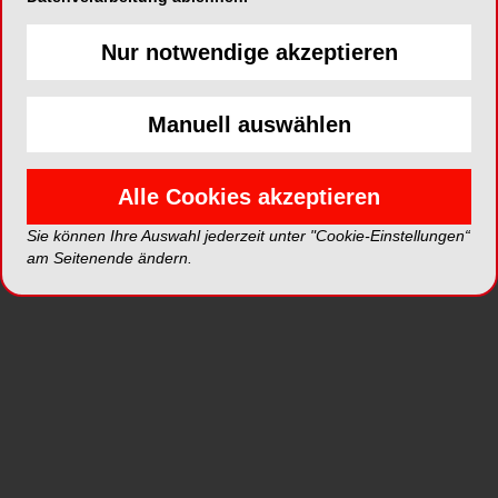
März
beim Kauf einer
500 g Flasche
Nur notwendige akzeptieren
VarseoSmile® TriniQ® in einer A-Farbe (A1, A2,
A3 oder A3,5)
zusätzlich
250 g in einer weiteren
Farbe Ihrer Wahl kostenlos
.
Manuell auswählen
Die Aktion gilt
exklusiv im BEGO eShop
.
Alle Cookies akzeptieren
Legen Sie einfach beide Flaschen in den
Sie können Ihre Auswahl jederzeit unter "Cookie-Einstellungen“
Warenkorb und geben Sie beim Checkout den
am Seitenende ändern.
Code
TRQ2
ein. Die 250 g Flasche wird
automatisch kostenfrei berücksichtigt.
Dieser Beitrag stammt von dem Anbieter und spiegelt nicht
die Meinung der Redaktion wider.
MEHR