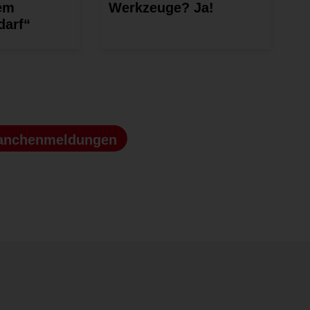
nem
Werkzeuge? Ja!
darf“
anchenmeldungen