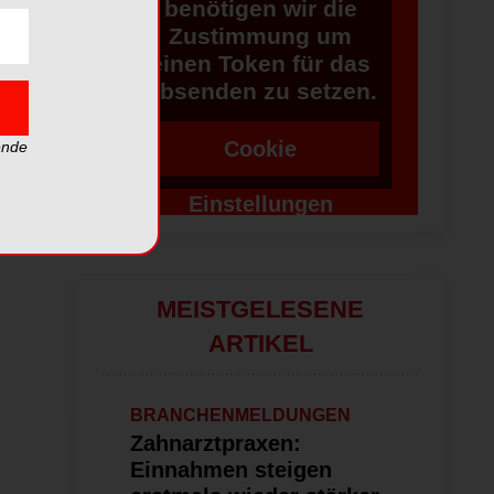
benötigen wir die
Zustimmung um
einen Token für das
Absenden zu setzen.
Cookie
ende
Einstellungen
ändern
MEISTGELESENE
ARTIKEL
BRANCHENMELDUNGEN
Zahnarztpraxen:
Einnahmen steigen