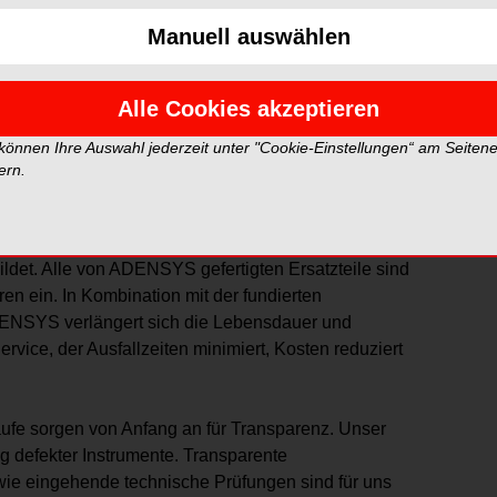
lierte Lösungen anbietet – für eine optimale
Manuell auswählen
nnen.
Seit 2018 arbeiten die in Süddeutschland
Alle Cookies akzeptieren
ttergesellschaft ADENSYS (Deutschland und
 beiden Marken separat voneinander geführt. Nun
 können Ihre Auswahl jederzeit unter "Cookie-Einstellungen“ am Seiten
ern.
 neuen Auftritt
„Winkelstueck-reparatur.de by
ntwickler und Hersteller hochwertiger Ersatzteile die
ildet. Alle von ADENSYS gefertigten Ersatzteile sind
en ein. In Kombination mit der fundierten
DENSYS verlängert sich die Lebensdauer und
rvice, der Ausfallzeiten minimiert, Kosten reduziert
äufe sorgen von Anfang an für Transparenz. Unser
 defekter Instrumente. Transparente
ie eingehende technische Prüfungen sind für uns