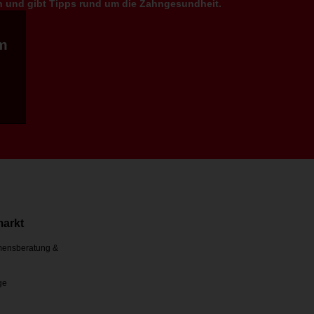
en und gibt Tipps rund um die Zahngesundheit.
m
markt
ensberatung &
ge