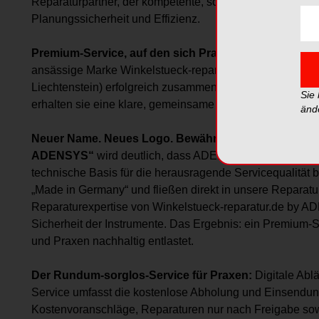
Reparaturpartner, der kompetente, schnelle und fair kalku
Planungssicherheit und Effizienz.
Premium-Service, auf den sich Praxen verlassen kö
ansässige Marke Winkelstueck-reparatur.de und die Mu
Liechtenstein) erfolgreich zusammen. Bisher wurden die
Sie
erhalten sie eine klare, gemeinsame Identität:
änd
Neuer Name. Neues Logo. Bewährte Qualität
. Mit dem
ADENSYS“
wird deutlich, dass ADENSYS als führender E
technische Basis für die herausragende Servicequalität b
„Made in Germany“ und fließen direkt in unsere Reparatur
Reparaturexpertise von Winkelstueck-reparatur.de by A
Sicherheit der Instrumente. Das Ergebnis: ein Premium-Se
und Praxen nachhaltig entlastet.
Der Rundum-sorglos-Service für Praxen:
Digitale Abl
Service umfasst die kostenlose Abholung und Einsendung
Kostenvoranschläge, Reparaturen nur nach Freigabe sow