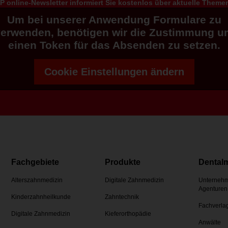
 online-Newsletter informiert Sie kostenlos über aktuelle Them
Um bei unserer Anwendung Formulare zu
verwenden, benötigen wir die Zustimmung u
einen Token für das Absenden zu setzen.
Cookie Einstellungen ändern
Fachgebiete
Produkte
Dental
Alterszahnmedizin
Digitale Zahnmedizin
Unternehm
Agenturen
Kinderzahnheilkunde
Zahntechnik
Fachverla
Digitale Zahnmedizin
Kieferorthopädie
Anwälte