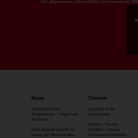
Der allgemeine, wöchentlich erscheinende ZWP
News
Themen
Schutz bei hohen
Longevity in der
Temperaturen – Fragen und
Zahnmedizin
Antworten
Stimmen, Themen,
Nach längerer Auszeit: So
Debatten – Unsere
gelingt der Wiedereinstieg
Interviews im Überblick