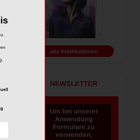
is
zu
hen
alle Publikationen
g.
NEWSLETTER
uell
ng
Um bei unserer
Anwendung
Formulare zu
verwenden,