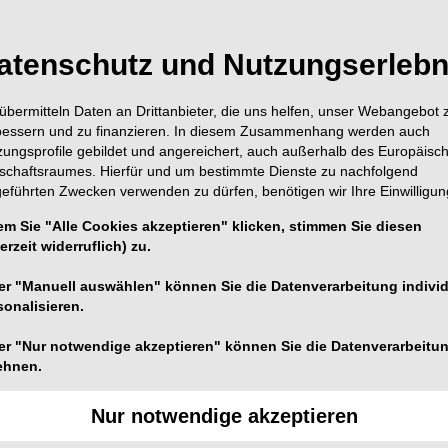
atenschutz und Nutzungserlebn
übermitteln Daten an Drittanbieter, die uns helfen, unser Webangebot 
bessern und zu finanzieren. In diesem Zusammenhang werden auch
zungsprofile gebildet und angereichert, auch außerhalb des Europäisc
tschaftsraumes. Hierfür und um bestimmte Dienste zu nachfolgend
geführten Zwecken verwenden zu dürfen, benötigen wir Ihre Einwilligun
em Sie "Alle Cookies akzeptieren" klicken, stimmen Sie diesen
erzeit widerruflich) zu.
er "Manuell auswählen" können Sie die Datenverarbeitung individ
sonalisieren.
er "Nur notwendige akzeptieren" können Sie die Datenverarbeitu
ehnen.
Foto: Winkelstueck-reparatur.de by ADENSYS
von der Funktion der Instrumente ab.
Ausfälle führen
Nur notwendige akzeptieren
sätzlichen Kosten. Umso wichtiger ist ein