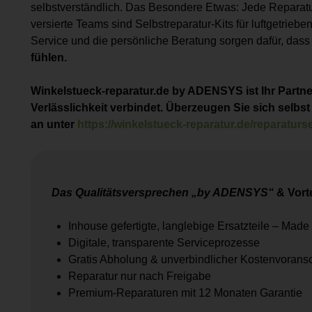
selbstverständlich. Das Besondere Etwas: Jede Reparatu
versierte Teams sind Selbstreparatur-Kits für luftgetrieb
Service und die persönliche Beratung sorgen dafür, dass
fühlen.
Winkelstueck-reparatur.de by ADENSYS ist Ihr Partne
Verlässlichkeit verbindet. Überzeugen Sie sich selbst
an unter
https://winkelstueck-reparatur.de/reparaturs
Das Qualitätsversprechen „by ADENSYS“
& Vorte
Inhouse gefertigte, langlebige Ersatzteile – Mad
Digitale, transparente Serviceprozesse
Gratis Abholung & unverbindlicher Kostenvorans
Reparatur nur nach Freigabe
Premium-Reparaturen mit 12 Monaten Garantie