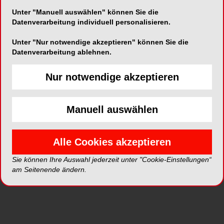
Unfall schwer geschädigten mittleren oberen
Unter "Manuell auswählen" können Sie die
Datenverarbeitung individuell personalisieren.
Schneidezahn rekonstruiert und dabei auch die
Fehlentwicklung der Oberkiefer-Eckzähne
Unter "Nur notwendige akzeptieren" können Sie die
behandelt“, erklärt ihr Tutor, Oberarzt Dr. Vlasios
Datenverarbeitung ablehnen.
Goulioumis, vom Lehrstuhl für Zahnerhaltung und
Präventive Zahnmedizin. „Das Besondere dabei
Nur notwendige akzeptieren
ist, dass wir die Zähne nicht mit Keramik-Veneers
oder -Kronen versorgt haben, sondern mit einem
plastischen zahnfarbenen Füllungsmaterial, das
Manuell auswählen
in einer einzigen Sitzung aufgebracht werden
kann. Dieses Material ist nicht nur sehr haltbar
Alle Cookies akzeptieren
und ästhetisch ansprechend, sondern es schont
auch die Zahnsubstanz, weil kaum eine
Sie können Ihre Auswahl jederzeit unter "Cookie-Einstellungen“
Präparation der betroffenen Zähne erforderlich
am Seitenende ändern.
ist“, sagt Marie-Christine Steegmann. Dr.
Goulioumis ergänzt: „Allerdings braucht man
schon einiges zahnmedizinisches Geschick, um
einen so rekonstruierten Zahn ‚wie neu‘ aussehen