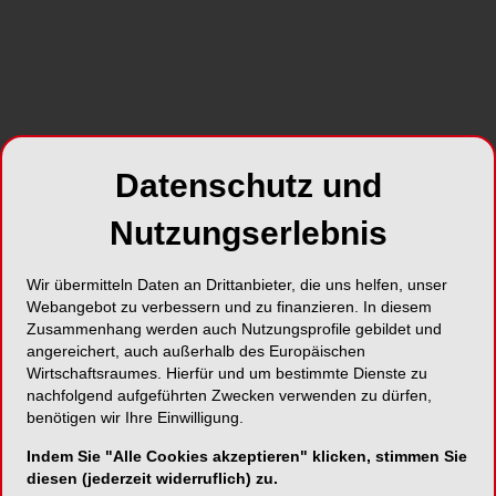
Foto: UW/H
Marie-Christine Steegmann entscheidet die
nationale Ausscheidung für sich
Datenschutz und
Marie-Christine Steegmann hat den ersten Preis
Nutzungserlebnis
beim „Global Clinical Case Contest 2017/18“ für
die Länder Deutschland und Österreich
gewonnen. Der von der Firma Dentsply Sirona
Wir übermitteln Daten an Drittanbieter, die uns helfen, unser
gesponserte Preis geht damit bereits zum fünften
Webangebot zu verbessern und zu finanzieren. In diesem
Zusammenhang werden auch Nutzungsprofile gebildet und
Mal an die Universität Witten/Herdecke (UW/H).
angereichert, auch außerhalb des Europäischen
Am 27. und 28. Juni nimmt die frisch gebackene
Wirtschaftsraumes. Hierfür und um bestimmte Dienste zu
Zahnärztin, die vor fünf Monaten ihr Zahnmedizin-
nachfolgend aufgeführten Zwecken verwenden zu dürfen,
Studium an der UW/H abgeschlossen hat, an der
benötigen wir Ihre Einwilligung.
globalen Endausscheidung in Konstanz teil.
Indem Sie "Alle Cookies akzeptieren" klicken, stimmen Sie
diesen (jederzeit widerruflich) zu.
„Wir haben bei einer 18-jährigen Frau einen durch