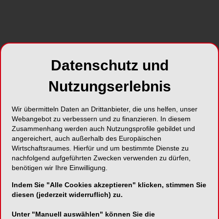
Foto: VOCO
Ob zum Testen oder als dauerhafte Ergänzung
zum Stammlabor: Dank zweier neuer
Datenschutz und
Kooperationen zwischen VOCO und den
Fräszentren CADdent sowie CADSPEED ist es
Nutzungserlebnis
nun möglich, Restaurationen aus VOCO-
Materialien schnell und einfach fräsen zu lassen –
Wir übermitteln Daten an Drittanbieter, die uns helfen, unser
auch wenn kein eigenes Fräsgerät vorhanden ist
Webangebot zu verbessern und zu finanzieren. In diesem
oder das Labor nicht über das Produkt verfügt. Die
Zusammenhang werden auch Nutzungsprofile gebildet und
Trusted Partner gehören zu den führenden
angereichert, auch außerhalb des Europäischen
Wirtschaftsraumes. Hierfür und um bestimmte Dienste zu
Anbietern von Automatisierungslösungen und
nachfolgend aufgeführten Zwecken verwenden zu dürfen,
bieten mit modernster technischer Ausstattung,
benötigen wir Ihre Einwilligung.
bester fachlicher Expertise und einem hohen
Serviceanspruch Versorgungen der Extraklasse.
Indem Sie "Alle Cookies akzeptieren" klicken, stimmen Sie
diesen (jederzeit widerruflich) zu.
Der Bestell- und Lieferprozess ist unkompliziert
Unter "Manuell auswählen" können Sie die
und zeitsparend, sodass sich der Ablauf optimal in