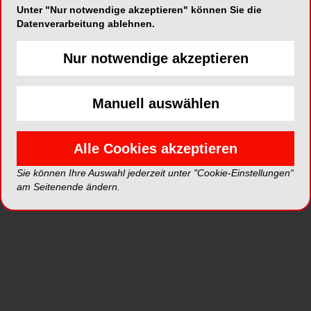
Unter "Nur notwendige akzeptieren" können Sie die
Die Zahnmedizin wird in Zukunft ein zunehmend
Datenverarbeitung ablehnen.
von Frauen ausgeübter Beruf sein, denn eine
zahnärztliche Ausbildung absolvieren mehr
Nur notwendige akzeptieren
Frauen als Männer. Im Zuge dieses Trends ist
auch damit zu rechnen, dass Zahnärztinnen aus
Manuell auswählen
familiären Gründen vermehrt Teilzeit arbeiten
werden – auch dies verstärkt den Trend hin zu
Gemeinschaftspraxen.
Alle Cookies akzeptieren
Die Anzahl neu geschulter Oralchirurgen reicht
Sie können Ihre Auswahl jederzeit unter "Cookie-Einstellungen“
am Seitenende ändern.
eventuell nicht aus, um die wachsende Nachfrage
am Markt zu befriedigen. Zusammen mit den oben
genannten Entwicklungen zeigt dies, dass für
vereinfachte, standardisierte Verfahren – aber
auch für Fortbildungen sowie Massnahmen zur
Effizienz- und Kapazitätssteigerung – ein Bedarf
vorhanden ist.