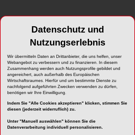
Experteninterviews hat Straumann die
zukünftigen Bedürfnisse in den verschiedenen
Märkten antizipiert, um in den kommenden Jahren
bevorzugter Partner von Zahnärzten und
Datenschutz und
Patienten zu sein.
Nutzungserlebnis
Trends
Wir übermitteln Daten an Drittanbieter, die uns helfen, unser
In der Zahnärzteschaft wird es zu wesentlichen
Webangebot zu verbessern und zu finanzieren. In diesem
Veränderungen kommen. Aufgrund steigender
Zusammenhang werden auch Nutzungsprofile gebildet und
Kosten für Ausstattung und Betrieb von
angereichert, auch außerhalb des Europäischen
Zahnarztpraxen wird die Zahl von Einzelpraxen
Wirtschaftsraumes. Hierfür und um bestimmte Dienste zu
nachfolgend aufgeführten Zwecken verwenden zu dürfen,
abnehmen. Zahnärzte werden sich vermehrt in
benötigen wir Ihre Einwilligung.
Gemeinschaftspraxen oder Ketten
zusammenschliessen. So deuten aktuelle
Indem Sie "Alle Cookies akzeptieren" klicken, stimmen Sie
Tendenzen darauf hin, dass der Anteil von
diesen (jederzeit widerruflich) zu.
Einzelpraxen in zwei der weltgrössten Märkte,
Unter "Manuell auswählen" können Sie die
den USA und in Deutschland, bis 2020 laufend
Datenverarbeitung individuell personalisieren.
sinken wird.