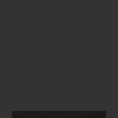
Jetzt anmelden
*Die Beiträge in dieser Rubrik stammen von den Anbietern und
spiegeln nicht die Meinung der Redaktion wider.
Da Sie der Verwendung von Google Maps
nicht zustimmten, kann leider keine Karte
angezeigt werden.
Cookie Einstellungen ändern