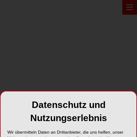
Zur Übersicht
Datenschutz und
Nutzungserlebnis
NÜRNBERG
23.10.2021
Endo meets Kulinarik
Wir übermitteln Daten an Drittanbieter, die uns helfen, unser