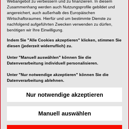
Webangebot zu verbessern und zu finanzieren. In diesem
Der neue Endomotor CanalPro Jeni navigiert
Zusammenhang werden auch Nutzungsprofile gebildet und
selbstständig durch die Behandlung. Im Kurs wird das
angereichert, auch außerhalb des Europäischen
neue Aufbereitungssystem mit HyFlex CM und EDM
Wirtschaftsraumes. Hierfür und um bestimmte Dienste zu
Feilen vorgestellt und in vielen praktischen Übungen
nachfolgend aufgeführten Zwecken verwenden zu dürfen,
angewendet.
benötigen wir Ihre Einwilligung.
Indem Sie "Alle Cookies akzeptieren" klicken, stimmen Sie
HyFlex EDM NiTi-Feilen besitzen aufgrund ihres
diesen (jederzeit widerruflich) zu.
Herstellungsverfahrens völlig neue Eigenschaften. Wie
die bewährten HyFlex CM Feilen zeichnen sie sich
Unter "Manuell auswählen" können Sie die
durch ihre hohe Flexibilität aus. Ein Formgedächtnis
Datenverarbeitung individuell personalisieren.
erlaubt es, den ursprünglichen Zustand
wiederherzustellen, was die Feile erneut einsetzbar
Unter "Nur notwendige akzeptieren" können Sie die
macht. Außerdem lernen Sie weitere ausgeklügelte
Datenverarbeitung ablehnen.
Lösungen kennen, die Ihren Arbeitsalltag erleichtern,
und Sie erhalten Tipps zur Abrechnung.
Nur notwendige akzeptieren
Theoretischer Teil
Diagnostik, Kofferdam, Zugangspräparation
Längenbestimmung (elektrometrisch)
Manuell auswählen
Wurzelkanalaufbereitung
Spülmanagement / Spülprotokoll
Wurzelkanalobturation