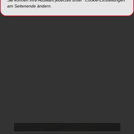
Sie können Ihre Auswahl jederzeit unter "Cookie-Einstellungen“
am Seitenende ändern.
Jetzt anmelden
*Die Beiträge in dieser Rubrik stammen von den Anbietern und
spiegeln nicht die Meinung der Redaktion wider.
Da Sie der Verwendung von Google Maps
nicht zustimmten, kann leider keine Karte
angezeigt werden.
Cookie Einstellungen ändern