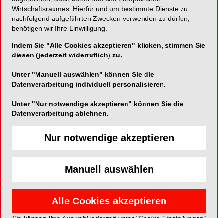
Implantatversorgung
Wirtschaftsraumes. Hierfür und um bestimmte Dienste zu
nachfolgend aufgeführten Zwecken verwenden zu dürfen,
20. Okt. 2021, 10.00-17.00 Uhr
benötigen wir Ihre Einwilligung.
Indem Sie "Alle Cookies akzeptieren" klicken, stimmen Sie
Veranstaltungsort: iDent-CE, Bad Segeberg
diesen (jederzeit widerruflich) zu.
Infos und Anmeldung:
Unter "Manuell auswählen" können Sie die
https://veranstaltungen.nwd.de/fortbildung.html?
Datenverarbeitung individuell personalisieren.
uid=67108
Unter "Nur notwendige akzeptieren" können Sie die
Kontakt:
Datenverarbeitung ablehnen.
NWD
Schuckertstr. 21
48153 Münster
Nur notwendige akzeptieren
Tel.: +49 (0) 251 / 7607 – 275
akademie@nwd.de
www.nwd.de/veranstaltungen
Manuell auswählen
EVENT*
Alle Cookies akzeptieren
Anmelden