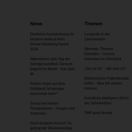
News
Themen
Dreifache Auszeichnung für
Longevity in der
bredent medical beim
Zahnmedizin
Dental Marketing Award
Stimmen, Themen,
2026
Debatten – Unsere
Aktionskreis zum Tag der
Interviews im Überblick
Zahnges­sundheit: Gesund
„Das ist GC – Wir sind GC“
beginnt im Mund – Kau dich
fit!
Elektronische Patientenakte
(ePA) – Was Sie wissen
Protein-Hype auf dem
müssen
Prüfstand: Ist weniger
manchmal mehr?
Künstliche Intelligenz (KI) in
der Zahnmedizin
Schutz bei hohen
Temperaturen – Fragen und
ZWP goes female
Antworten
Nach längerer Auszeit: So
gelingt der Wiedereinstieg