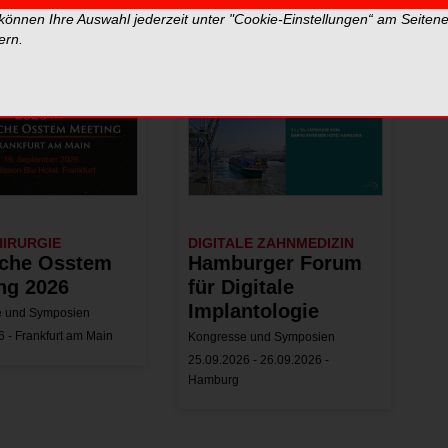
 können Ihre Auswahl jederzeit unter "Cookie-Einstellungen“ am Seiten
ern.
IRURGIE
DIGITALE ZAHNMEDIZIN
che Osstem
Hamburger Forum
ng 2026
für Digitale
Implantologie
e und Symposien
 - Frankfurt am Main
Kongresse und Symposien
25.09.2026 - 26.09.2026 -
Hamburg