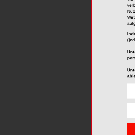
ver
*Die Beiträge in diese
Nut
Redaktion wider.
Wir
auf
Ind
(jed
Unt
per
Da Sie der V
Unt
abl