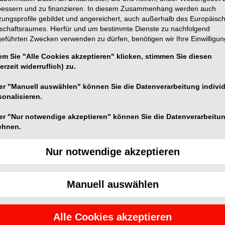
bessern und zu finanzieren. In diesem Zusammenhang werden auch
r Rubrik stammen von den Anbietern und spiegeln nicht die Meinung der
zungsprofile gebildet und angereichert, auch außerhalb des Europäisc
tschaftsraumes. Hierfür und um bestimmte Dienste zu nachfolgend
geführten Zwecken verwenden zu dürfen, benötigen wir Ihre Einwilligun
em Sie "Alle Cookies akzeptieren" klicken, stimmen Sie diesen
erzeit widerruflich) zu.
er "Manuell auswählen" können Sie die Datenverarbeitung individ
sonalisieren.
erwendung von Google Maps nicht zustimmten, kann
leider keine Karte angezeigt werden.
er "Nur notwendige akzeptieren" können Sie die Datenverarbeitu
ehnen.
Cookie Einstellungen ändern
Nur notwendige akzeptieren
Manuell auswählen
Alle Cookies akzeptieren