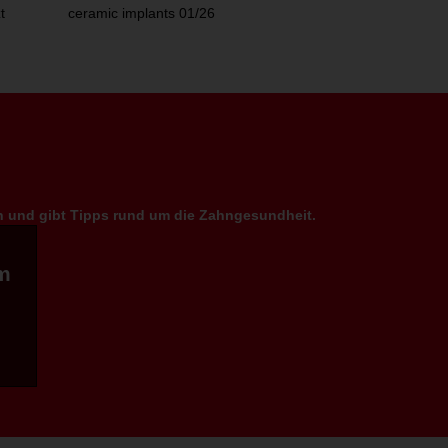
t
ceramic implants 01/26
en und gibt Tipps rund um die Zahngesundheit.
m