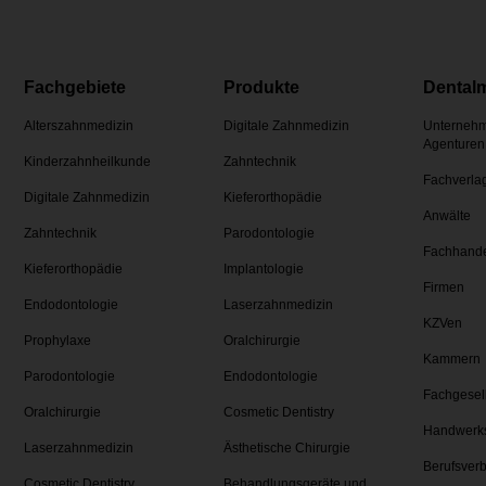
Fachgebiete
Produkte
Dental
Alterszahnmedizin
Digitale Zahnmedizin
Unternehm
Agenturen
Kinderzahnheilkunde
Zahntechnik
Fachverla
Digitale Zahnmedizin
Kieferorthopädie
Anwälte
Zahntechnik
Parodontologie
Fachhand
Kieferorthopädie
Implantologie
Firmen
Endodontologie
Laserzahnmedizin
KZVen
Prophylaxe
Oralchirurgie
Kammern
Parodontologie
Endodontologie
Fachgesel
Oralchirurgie
Cosmetic Dentistry
Handwerk
Laserzahnmedizin
Ästhetische Chirurgie
Berufsver
Cosmetic Dentistry
Behandlungsgeräte und