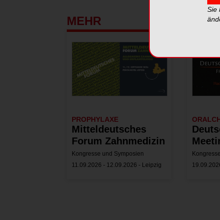
Sie
MEHR
änd
PROPHYLAXE
ORALCH
Mitteldeutsches
Deuts
Forum Zahnmedizin
Meeti
Kongresse und Symposien
Kongress
11.09.2026 - 12.09.2026 - Leipzig
19.09.2026