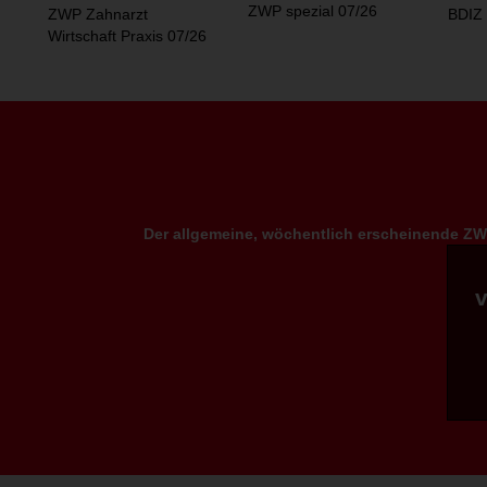
ZWP spezial 07/26
ZWP Zahnarzt
BDIZ 
Wirtschaft Praxis 07/26
Der allgemeine, wöchentlich erscheinende ZWP