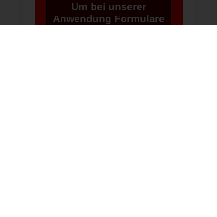
Um bei unserer
Anwendung Formulare
zu verwenden,
benötigen wir die
Zustimmung um einen
Token für das
Absenden zu setzen.
Cookie
Einstellungen
ändern
PRÄSENTIERT VON