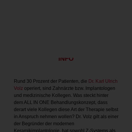
Dr. med. dent. Karl Ulrich Volz
E-Mail:
dental@swiss-biohealth.com
Vita anzeigen
INFO
Rund 30 Prozent der Patienten, die
Dr. Karl Ulrich
Volz
operiert, sind Zahnärzte bzw. Implantologen
und medizinische Kollegen. Was steckt hinter
dem ALL IN ONE Behandlungskonzept, dass
derart viele Kollegen diese Art der Therapie selbst
in Anspruch nehmen wollen? Dr. Volz gilt als einer
der Begründer der modernen
Keramikimplantologie, hat sowohl Z-Systems als