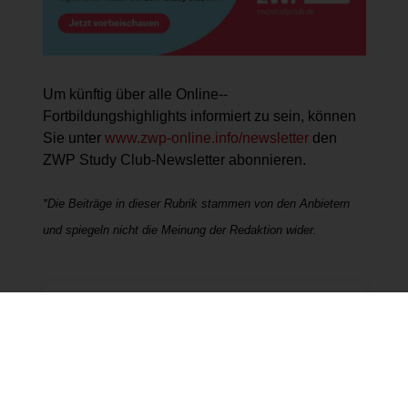
Um künftig über alle Online-­
Fortbildungshighlights infor­miert zu sein, können
Sie unter
www.zwp-online.info/newsletter
den
ZWP Study Club-Newsletter abonnieren.
*Die Beiträge in dieser Rubrik stammen von den Anbietern
und spiegeln nicht die Meinung der Redaktion wider.
REGISTRIERUNG
Um bei unserer
Anwendung Formulare