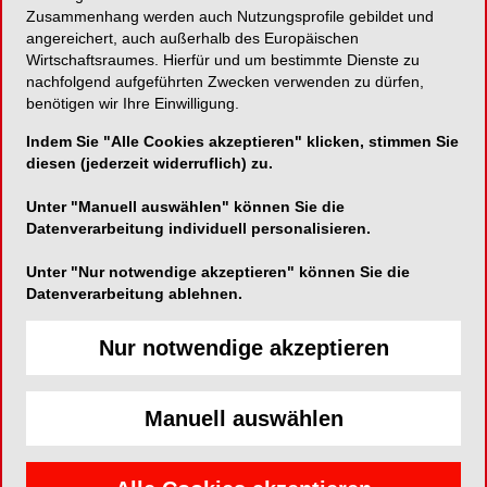
Zusammenhang werden auch Nutzungsprofile gebildet und
angereichert, auch außerhalb des Europäischen
Zahncremekonzentrat mit natürlichen Wirkstoffen
Wirtschaftsraumes. Hierfür und um bestimmte Dienste zu
nachfolgend aufgeführten Zwecken verwenden zu dürfen,
benötigen wir Ihre Einwilligung.
Indem Sie "Alle Cookies akzeptieren" klicken, stimmen Sie
Dr. Rudolf Liebe Nachf. GmbH & Co. KG
diesen (jederzeit widerruflich) zu.
Max-Lang-Straße 64
Unter "Manuell auswählen" können Sie die
70771 Leinfelden-Echterdingen
Datenverarbeitung individuell personalisieren.
Telefon:
0711-758577911
Unter "Nur notwendige akzeptieren" können Sie die
Fax:
0711-758577926
Datenverarbeitung ablehnen.
E-Mail:
Nur notwendige akzeptieren
Manuell auswählen
Das medizinische Zahncremekonzentrat Ajona
bekämpft mit natürlichen Wirkstoffen Bakterien an