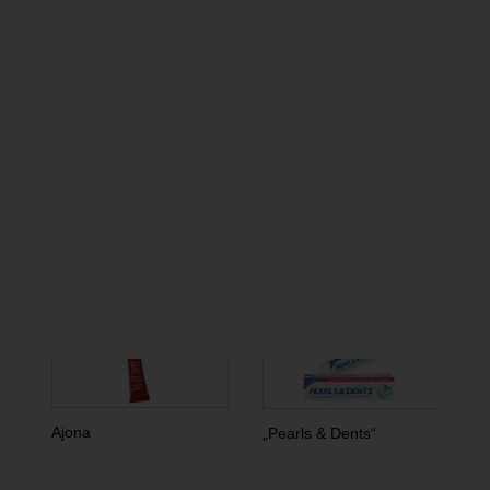
geeignet. Das Ergebnis einer täglichen Pflege mit
dem Zahncreme-Konzentrat von Dr. Liebe sind
gesunde, saubere Zähne, kräftiges Zahnfleisch
sowie ein reiner Atem und lang anhaltende
Frische im Mundraum.
*Die Beiträge in dieser Rubrik stammen von den Anbietern
und spiegeln nicht die Meinung der Redaktion wider.
mehr Produkte von Dr. Rudolf
Liebe Nachf. GmbH & Co. KG
Ajona
„Pearls & Dents“