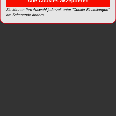
Alle Cookies akzeptieren
Zähnen, Zahnfleisch und Zunge, bevor sie
Sie können Ihre Auswahl jederzeit unter "Cookie-Einstellungen“
Schäden verursachen. Die Prophylaxestrategie
am Seitenende ändern.
baut auf einem vierstufigen Wirkprinzip auf: sanfte
und effiziente Reinigung, Remineralisierung
durch Calcium und Phosphat, antibakterielle
Wirkung und pH-Wert-Neutralisation.
Fast ausschließlich natürliche Wirkstoffe und
ätherische Öle (z.B. Eucalyptol, Thymol,
Krauseminze) erzielen die antibakterielle Wirkung
der Zahncreme. Sie eignet sich daher auch ideal
zur täglichen Reinigung der Zunge, wo sich das
Gros der Bakterien ansiedelt. Das Konzentrat
reinigt die Zähne sehr sanft und gründlich, ohne
das Dentin anzugreifen und ist daher auch für
empfindliche und freiliegende Zahnhälse