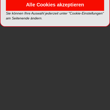
Alle Cookies akzeptieren
Neue Dimension von Technik und Komfort!
Sie können Ihre Auswahl jederzeit unter "Cookie-Einstellungen“
Touchscreens sind aus dem Alltag nicht mehr
am Seitenende ändern.
wegzudenken. Der Baldus® Touch ist die nächste
Generation der digitalen Sauerstoff-Lachgas-
Mischer mit neuartigen Menüfunktionen und
Systemeinstellungen. High-Technology zeichnet
den Baldus® Touch aus.
Der Touchscreen bietet eine absolut intuitive
Bedienung und einfache Handhabung. Außerdem
konnten viel mehr Möglichkeiten in den
Menüeinstellungen geschaffen werden:
Automatische Patienten-Dokumentation
Automatische Ausleitung
Max. Gesamtflow 18 l/min.
O
-Flush-Button
2