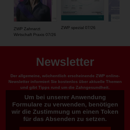
ZWP spezial 07/26
ZWP Zahnarzt
Wirtschaft Praxis 07/26
Newsletter
Der allgemeine, wöchentlich erscheinende ZWP online-
Newsletter informiert Sie kostenlos über aktuelle Themen
und gibt Tipps rund um die Zahngesundheit.
Um bei unserer Anwendung
Formulare zu verwenden, benötigen
wir die Zustimmung um einen Token
für das Absenden zu setzen.