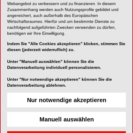
Webangebot zu verbessern und zu finanzieren. In diesem
Zusammenhang werden auch Nutzungsprofile gebildet und
Moderne Eleganz vereint mit überlegener Technik
angereichert, auch außerhalb des Europäischen
Wirtschaftsraumes. Hierfür und um bestimmte Dienste zu
nachfolgend aufgeführten Zwecken verwenden zu dürfen,
benötigen wir Ihre Einwilligung.
Baldus Medizintechnik GmbH
Indem Sie "Alle Cookies akzeptieren" klicken, stimmen Sie
Auf dem Schafstall 5
diesen (jederzeit widerruflich) zu.
56182 Urbar
Unter "Manuell auswählen" können Sie die
Datenverarbeitung individuell personalisieren.
Telefon:
0049 261 - 96 38 926-0
Fax:
0049 261 - 96 38 926-21
Unter "Nur notwendige akzeptieren" können Sie die
E-Mail:
Datenverarbeitung ablehnen.
Nur notwendige akzeptieren
Manuell auswählen
Next Generation: Moderne Eleganz vereint mit
überlegener Technik, der Baldus® Touch