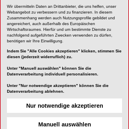
Wir übermitteln Daten an Drittanbieter, die uns helfen, unser
Benchmark in der Interimsversorgung
Webangebot zu verbessern und zu finanzieren. In diesem
Zusammenhang werden auch Nutzungsprofile gebildet und
angereichert, auch außerhalb des Europäischen
Wirtschaftsraumes. Hierfür und um bestimmte Dienste zu
nachfolgend aufgeführten Zwecken verwenden zu dürfen,
Medical Instinct® Deutschland GmbH
benötigen wir Ihre Einwilligung.
Graseweg 24
Indem Sie "Alle Cookies akzeptieren" klicken, stimmen Sie
37120 Bovenden
diesen (jederzeit widerruflich) zu.
Telefon:
05593-95196
Unter "Manuell auswählen" können Sie die
Fax:
05593-95195
Datenverarbeitung individuell personalisieren.
E-Mail:
Unter "Nur notwendige akzeptieren" können Sie die
Datenverarbeitung ablehnen.
Nur notwendige akzeptieren
Interimsimplantate stellen heute eine bewährte
Manuell auswählen
Erweiterung des therapeutischen Spektrums bei