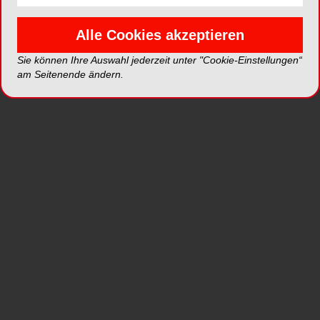
der vorübergehenden Rehabilitation dar. Bei
Alle Cookies akzeptieren
längeren Einheilzeiten, wie nach größeren
Augmentationen, können dadurch
Sie können Ihre Auswahl jederzeit unter "Cookie-Einstellungen“
osseointegrationshemmende Mikrobewegungen
am Seitenende ändern.
von den definitiven Implantaten oder dem
augmentierten Bereich ferngehalten werden.
Zudem ermöglichen Interimsimplantate deutlich
komfortablere und ästhetischere
Interimsversorgungen und sorgen somit für eine
größere Patientenzufriedenheit.
Medical Instinct® bietet mit dem BoneTrust® mini
Implantatsystem ein einzigartiges, zweiteiliges
Konzept für die Interimsversorgung.
In Zusammenarbeit mit der Privatzahnklinik
Schloss Schellenstein, Olsberg, wurde ein Design
entwickelt, welches die Versorgung mit