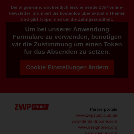
Der allgemeine, wöchentlich erscheinende ZWP online-
Newsletter informiert Sie kostenlos über aktuelle Themen
und gibt Tipps rund um die Zahngesundheit.
Um bei unserer Anwendung
Formulare zu verwenden, benötigen
wir die Zustimmung um einen Token
für das Absenden zu setzen.
Cookie Einstellungen ändern
Partnerportale
www.zwpstudyclub.de
www.dental-tribune.com
www.designpreis.org
www.oemus.com