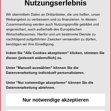
Nutzungserlebnis
Edition/Access
Wir übermitteln Daten an Drittanbieter, die uns helfen, unser
Mit der höchsten Volumengröße seiner Kategorie,
Webangebot zu verbessern und zu finanzieren. In diesem
bietet die Neo Edition eine verbesserte
Zusammenhang werden auch Nutzungsprofile gebildet und
angereichert, auch außerhalb des Europäischen
Benutzerfreundlichkeit, eine optimierte klinische
Wirtschaftsraumes. Hierfür und um bestimmte Dienste zu
Erfahrung, perfektionierte Arbeitsabläufe und
nachfolgend aufgeführten Zwecken verwenden zu dürfen,
benötigen wir Ihre Einwilligung.
mehr Sicherheit, mit insgesamt erfolgreicheren
Ergebnissen für die Patienten und einer
Indem Sie "Alle Cookies akzeptieren" klicken, stimmen Sie
diesen (jederzeit widerruflich) zu.
zukunftssicheren Praxis als Resultat.
Unter "Manuell auswählen" können Sie die
Datenverarbeitung individuell personalisieren.
Carestream Dental
Unter "Nur notwendige akzeptieren" können Sie die
Datenverarbeitung ablehnen.
Hedelfinger Straße 60
70327 Stuttgart
Nur notwendige akzeptieren
Telefon:
+49 711 49067420