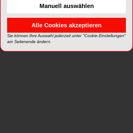
Fax:
Manuell auswählen
E-Mail:
deutschland@csdental.com
Website:
http://www.carestreamdental.com
Alle Cookies akzeptieren
Zum Shop
Sie können Ihre Auswahl jederzeit unter "Cookie-Einstellungen“
am Seitenende ändern.
CS 8200 3D Access ist eine vielseitige 4-in-1-
DVT-Lösung für alle Ihre täglichen Anforderungen.
Erkunden Sie die Welt der gestochen scharfer 3D-
Bilder, ohne Abstriche bei der Bildqualität.
Gewinnen Sie zusätzliche Sicherheit in Ihren
Diagnosen, verbessern Sie die Versorgung Ihrer
Patienten und fördern Sie das Wachstum Ihrer
Praxis. Fügen Sie weitere Software und Dienste
hinzu, wenn Sie dazu bereit sind.