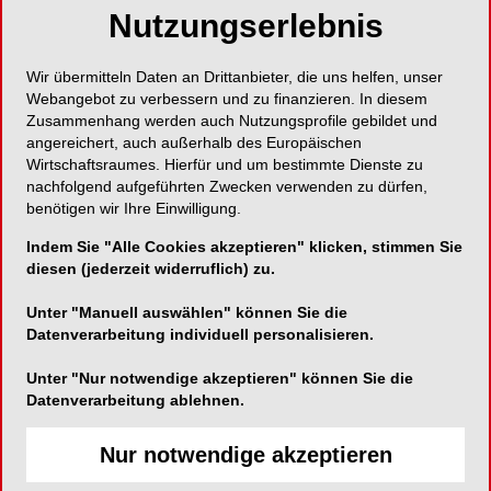
Nutzungserlebnis
Neue OP-Lampe: Intelligent. Raffiniert.
Naturgetreu!
Wir übermitteln Daten an Drittanbieter, die uns helfen, unser
Webangebot zu verbessern und zu finanzieren. In diesem
Zusammenhang werden auch Nutzungsprofile gebildet und
angereichert, auch außerhalb des Europäischen
Wirtschaftsraumes. Hierfür und um bestimmte Dienste zu
A-dec Inc.
nachfolgend aufgeführten Zwecken verwenden zu dürfen,
benötigen wir Ihre Einwilligung.
2601 Crestview Drive
OR 97132 Newberg, USA
Indem Sie "Alle Cookies akzeptieren" klicken, stimmen Sie
diesen (jederzeit widerruflich) zu.
Telefon:
001-503-538-7478
Fax:
001-503-538-8021
Unter "Manuell auswählen" können Sie die
Datenverarbeitung individuell personalisieren.
E-Mail:
Unter "Nur notwendige akzeptieren" können Sie die
Datenverarbeitung ablehnen.
Nur notwendige akzeptieren