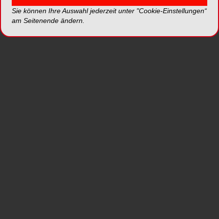
Sie können Ihre Auswahl jederzeit unter "Cookie-Einstellungen“
Die Shade 3 IPL-Blendschutzbrille
am Seitenende ändern.
F18.P5L04.1001 zeichnet sich durch eine hohe
Abschwächung über das gesamte sichtbare
Spektrum aus.
Die Tageslichttransmission beträgt 13% und ist
damit für das Behandlungspersonal geeignet. Die
Farbsicht ist nicht eingeschränkt. Die Lieferung
erfolgt im Softcase zusammen mit einer Kordel
zum Umhängen der Brille.
*Die Beiträge in dieser Rubrik stammen von den Anbietern
und spiegeln nicht die Meinung der Redaktion wider.
mehr Produkte von
LASERVISION GmbH & Co.KG