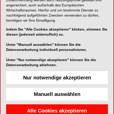
Behandlungspersonal
angereichert, auch außerhalb des Europäischen
Wirtschaftsraumes. Hierfür und um bestimmte Dienste zu
nachfolgend aufgeführten Zwecken verwenden zu dürfen,
Hohe Abschwächung über das gesamte sichtbare
benötigen wir Ihre Einwilligung.
Spektrum
Indem Sie "Alle Cookies akzeptieren" klicken, stimmen Sie
diesen (jederzeit widerruflich) zu.
Unter "Manuell auswählen" können Sie die
LASERVISION GmbH & Co.KG
Datenverarbeitung individuell personalisieren.
Siemensstraße 6
Unter "Nur notwendige akzeptieren" können Sie die
90766 Fürth
Datenverarbeitung ablehnen.
Telefon:
0911-9736-8100
Nur notwendige akzeptieren
Fax:
0911-9736-8199
E-Mail:
Manuell auswählen
Alle Cookies akzeptieren