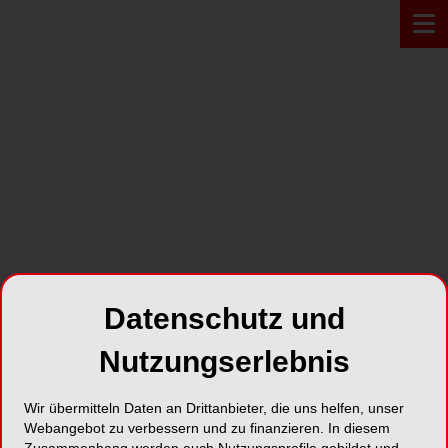
PRODUKT*
Datenschutz und
Nutzungserlebnis
Wir übermitteln Daten an Drittanbieter, die uns helfen, unser
Webangebot zu verbessern und zu finanzieren. In diesem
IPL-Brille F22P5L04 für
Zusammenhang werden auch Nutzungsprofile gebildet und