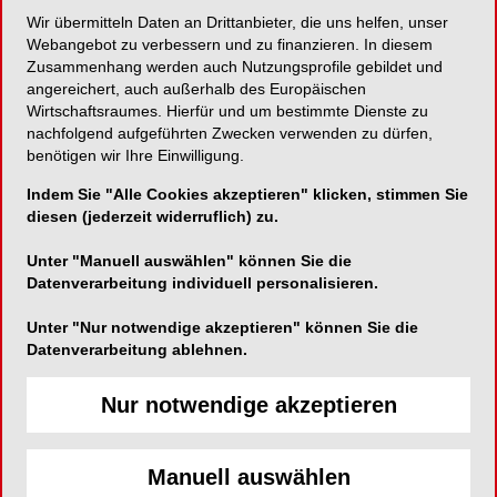
Wir übermitteln Daten an Drittanbieter, die uns helfen, unser
Mehr Leistung in einem Workflow
Webangebot zu verbessern und zu finanzieren. In diesem
Zusammenhang werden auch Nutzungsprofile gebildet und
angereichert, auch außerhalb des Europäischen
Wirtschaftsraumes. Hierfür und um bestimmte Dienste zu
nachfolgend aufgeführten Zwecken verwenden zu dürfen,
3Shape Germany GmbH
benötigen wir Ihre Einwilligung.
Volmerswerther Str. 41
Indem Sie "Alle Cookies akzeptieren" klicken, stimmen Sie
40221 Düsseldorf
diesen (jederzeit widerruflich) zu.
Telefon:
+49 211 33 67 20 10
Unter "Manuell auswählen" können Sie die
Datenverarbeitung individuell personalisieren.
Fax:
+49 211 33 67 20 19
E-Mail:
Unter "Nur notwendige akzeptieren" können Sie die
Website:
http://www.3shape.com/de-de
Datenverarbeitung ablehnen.
Nur notwendige akzeptieren
Manuell auswählen