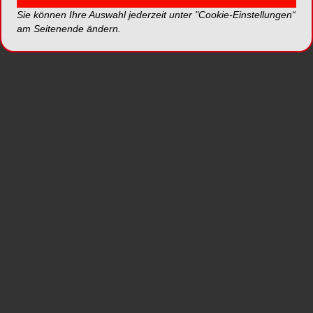
Sie können Ihre Auswahl jederzeit unter "Cookie-Einstellungen“
Zahnpasta für ein plastikfreies, „zero waste“
am Seitenende ändern.
Zähneputzen. Sie enthalten weder Farbstoffe
noch Konservierungsmittel oder Schaumbildner
(SLS) und werden in einer recycelbaren
Papierverpackung geliefert. Die Verpackung ist
wiederverschließbar, leicht und eignet sich damit
auch ideal für Reisen.
Erhältlich in frischer Minze mit Fluorid zur
Stärkung des Zahnschmelzes (1.450 ppm).
*Die Beiträge in dieser Rubrik stammen von den Anbietern
und spiegeln nicht die Meinung der Redaktion wider.
mehr Produkte von Joca
Dental