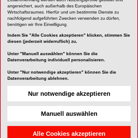
angereichert, auch außerhalb des Europäischen
Wirtschaftsraumes. Hierfür und um bestimmte Dienste zu
nachfolgend aufgeführten Zwecken verwenden zu dürfen,
benötigen wir Ihre Einwilligung.
Joca Dental
Indem Sie "Alle Cookies akzeptieren" klicken, stimmen Sie
diesen (jederzeit widerruflich) zu.
Am Freudenberg 19
42119 Wuppertal
Unter "Manuell auswählen" können Sie die
Datenverarbeitung individuell personalisieren.
Telefon:
+49 (0)202 - 963 980 04
Fax:
+49 (0)202 – 963 980 07
Unter "Nur notwendige akzeptieren" können Sie die
Datenverarbeitung ablehnen.
E-Mail:
info@joca-dental.de
Website:
http://www.joca-dental.de
Nur notwendige akzeptieren
Manuell auswählen
Humble Zahnputztabletten sind eine bequeme
Alle Cookies akzeptieren
und nachhaltige Alternative zu herkömmlicher