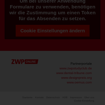
Um bei unserer Anwendung
Formulare zu verwenden, benötigen
wir die Zustimmung um einen Token
für das Absenden zu setzen.
Cookie Einstellungen ändern
Partnerportale
www.zwpstudyclub.de
www.dental-tribune.com
www.designpreis.org
www.oemus.com
Startseite
Kontakt
Datenschutz
AGB
Impressum
Über uns
Cookie-Einstellung