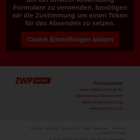
Formulare zu verwenden, benötigen
wir die Zustimmung um einen Token
für das Absenden zu setzen.
Cookie Einstellungen ändern
Partnerportale
www.zwpstudyclub.de
www.dental-tribune.com
www.designpreis.org
www.oemus.com
Startseite
Kontakt
Datenschutz
AGB
Impressum
Über uns
Cookie-Einstellung
© 2026 OEMUS MEDIA AG - Alle Rechte vorbehalten