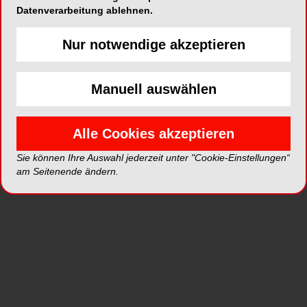
Alle aufklappen
Datenverarbeitung ablehnen.
Titel
Nur notwendige akzeptieren
Seite 1
Redaktion
Manuell auswählen
DAISY Akademie +
Seite 2
Verlag GmbH
Alle Cookies akzeptieren
Inhaltsverzeichnis
Seite 3
Sie können Ihre Auswahl jederzeit unter "Cookie-Einstellungen“
Redaktion
am Seitenende ändern.
DZR Zahnärztliches
Seite 5
Rechenzentrum GmbH
Bundestag beschließt
Seite 6
GKV-
Beitragssatzstabilisierungsgesetz
Redaktion