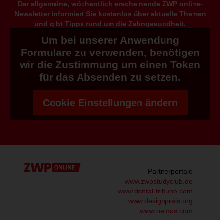
Der allgemeine, wöchentlich erscheinende ZWP online-
Newsletter informiert Sie kostenlos über aktuelle Themen
und gibt Tipps rund um die Zahngesundheit.
Um bei unserer Anwendung
Formulare zu verwenden, benötigen
wir die Zustimmung um einen Token
für das Absenden zu setzen.
Cookie Einstellungen ändern
Partnerportale
www.zwpstudyclub.de
www.dental-tribune.com
www.designpreis.org
www.oemus.com