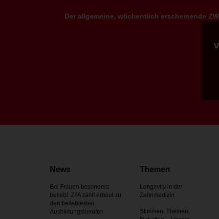
Der allgemeine, wöchentlich erscheinende ZWP
News
Themen
Bei Frauen besonders
Longevity in der
beliebt: ZFA zählt erneut zu
Zahnmedizin
den beliebtesten
Stimmen, Themen,
Ausbildungsberufen