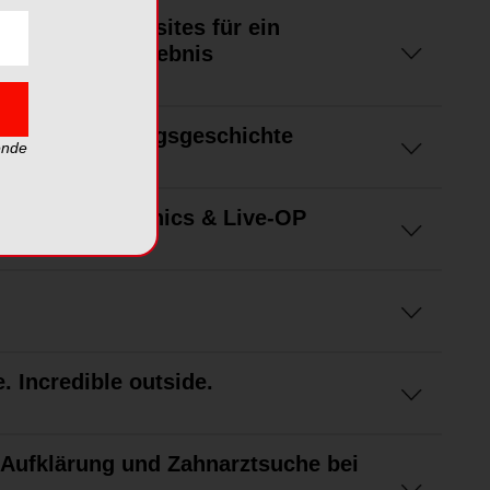
hren mit Composites für ein
sthetisches Ergebnis
te – eine Erfolgsgeschichte
ende
019: Table Clinics & Live-OP
e. Incredible outside.
Aufklärung und Zahnarztsuche bei