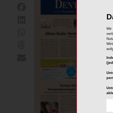
D
Wir 
ver
Nut
Wir
auf
Ind
(jed
Unt
per
Unt
abl