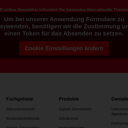
 online-Newsletter informiert Sie kostenlos über aktuelle Them
Um bei unserer Anwendung Formulare zu
verwenden, benötigen wir die Zustimmung u
einen Token für das Absenden zu setzen.
Cookie Einstellungen ändern
Fachgebiete
Produkte
Dental
Alterszahnmedizin
Digitale Zahnmedizin
Unternehm
Agenturen
Kinderzahnheilkunde
Zahntechnik
Fachverla
Digitale Zahnmedizin
Kieferorthopädie