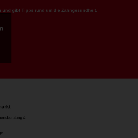
en und gibt Tipps rund um die Zahngesundheit.
m
markt
ensberatung &
ge