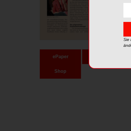
Sie
änd
ePaper
PDF
Shop