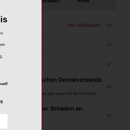
usgaben
Literaturlisten
Profil
is
Alle aufklappen
zu
hen
g.
des Österreichischen Dentalverbands
uell
tte schauen Sie in das ePaper oder nutzen Sie die PDF-Datei!
ng
duktion iatrogener Schäden an