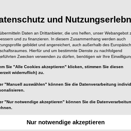
Inhalt
Alle A
atenschutz und Nutzungserlebn
übermitteln Daten an Drittanbieter, die uns helfen, unser Webangebot 
bessern und zu finanzieren. In diesem Zusammenhang werden auch
Titel & News
zungsprofile gebildet und angereichert, auch außerhalb des Europäisc
Seite 1
Redaktion
tschaftsraumes. Hierfür und um bestimmte Dienste zu nachfolgend
geführten Zwecken verwenden zu dürfen, benötigen wir Ihre Einwilligun
minilu GmbH
em Sie "Alle Cookies akzeptieren" klicken, stimmen Sie diesen
Seite 3
erzeit widerruflich) zu.
Klausurtagung 
Seite 4
er "Manuell auswählen" können Sie die Datenverarbeitung individ
2019
sonalisieren.
Kein Kurztext vorhanden. Bi
er "Nur notwendige akzeptieren" können Sie die Datenverarbeitu
ehnen.
Signifikante Re
Seite 6
Nachbarzähnen
Nur notwendige akzeptieren
Dr. Fabian Schiml