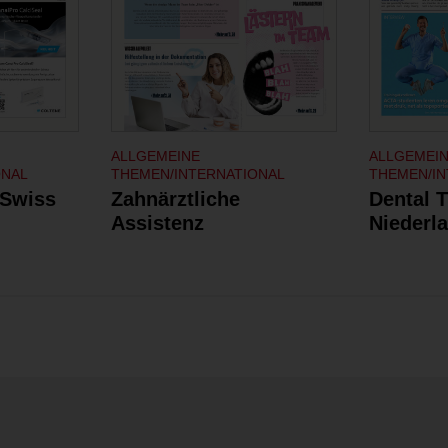
ALLGEMEINE
ALLGEMEI
ONAL
THEMEN/INTERNATIONAL
THEMEN/IN
 Swiss
Zahnärztliche
Dental 
Assistenz
Niederl