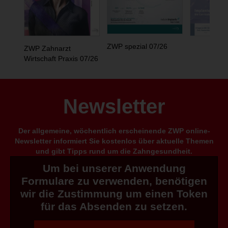
ZWP spezial 07/26
ZWP Zahnarzt
Wirtschaft Praxis 07/26
Newsletter
Der allgemeine, wöchentlich erscheinende ZWP online-
Newsletter informiert Sie kostenlos über aktuelle Themen
und gibt Tipps rund um die Zahngesundheit.
Um bei unserer Anwendung
Formulare zu verwenden, benötigen
wir die Zustimmung um einen Token
für das Absenden zu setzen.