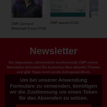
ZWP spezial 07/26
ZWP Zahnarzt
Wirtschaft Praxis 07/26
Newsletter
Der allgemeine, wöchentlich erscheinende ZWP online-
Newsletter informiert Sie kostenlos über aktuelle Themen
und gibt Tipps rund um die Zahngesundheit.
Um bei unserer Anwendung
Formulare zu verwenden, benötigen
wir die Zustimmung um einen Token
für das Absenden zu setzen.