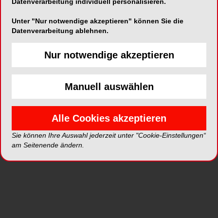
Datenverarbeitung individuell personalisieren.
Unter "Nur notwendige akzeptieren" können Sie die
ePaper
PDF
Datenverarbeitung ablehnen.
Shop
Nur notwendige akzeptieren
Manuell auswählen
Alle Cookies akzeptieren
Inhalt
Alle
Literaturlisten
Profil
Sie können Ihre Auswahl jederzeit unter "Cookie-Einstellungen“
am Seitenende ändern.
Ausgaben
Alle aufklappen