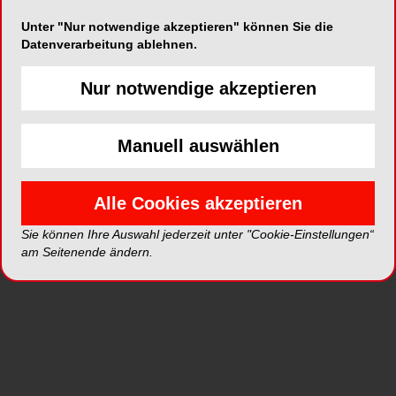
Unter "Nur notwendige akzeptieren" können Sie die
Datenverarbeitung ablehnen.
ePaper
PDF
Nur notwendige akzeptieren
Shop
Manuell auswählen
Alle Cookies akzeptieren
Sie können Ihre Auswahl jederzeit unter "Cookie-Einstellungen“
Inhalt
Alle
Literaturlisten
Profil
am Seitenende ändern.
Ausgaben
Alle aufklappen