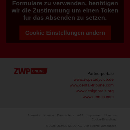
Formulare zu verwenden, benötigen
wir die Zustimmung um einen Token
für das Absenden zu setzen.
Cookie Einstellungen ändern
Partnerportale
www.zwpstudyclub.de
www.dental-tribune.com
www.designpreis.org
www.oemus.com
Startseite
Kontakt
Datenschutz
AGB
Impressum
Über uns
Cookie-Einstellung
© 2026 OEMUS MEDIA AG - Alle Rechte vorbehalten