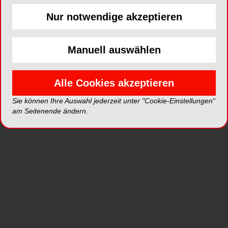
Nur notwendige akzeptieren
ePaper
Shop
Manuell auswählen
Alle Cookies akzeptieren
Sie können Ihre Auswahl jederzeit unter "Cookie-Einstellungen“
am Seitenende ändern.
Inhalt
Alle
Literaturlisten
Profil
Ausgaben
Alle aufklappen