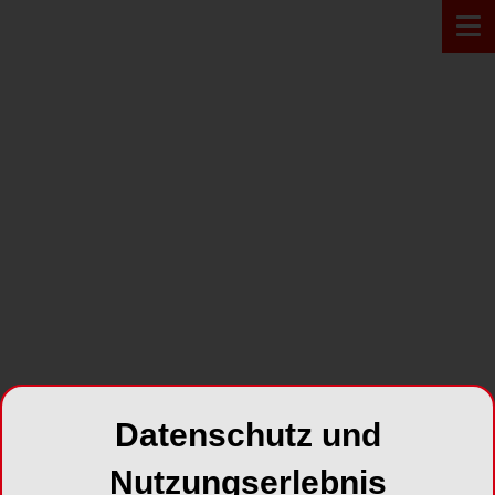
Zur Übersicht
ARCHIVIERTE PUBLIKATIONEN
PN Parodontologie
Nachrichten
Jahr 2006 Ausgabe 04
SHARE
Datenschutz und
Nutzungserlebnis