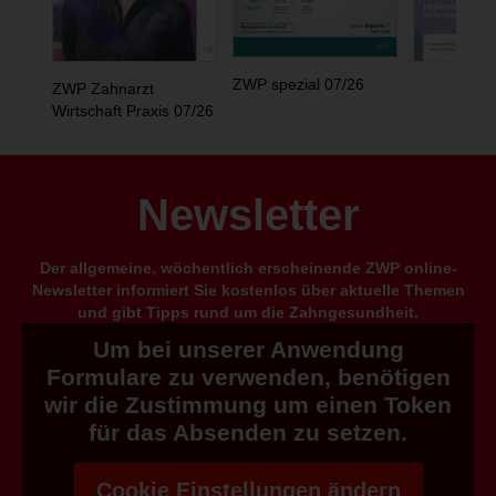
ZWP spezial 07/26
ZWP Zahnarzt
Wirtschaft Praxis 07/26
Newsletter
Der allgemeine, wöchentlich erscheinende ZWP online-
Newsletter informiert Sie kostenlos über aktuelle Themen
und gibt Tipps rund um die Zahngesundheit.
Um bei unserer Anwendung
Formulare zu verwenden, benötigen
wir die Zustimmung um einen Token
für das Absenden zu setzen.
Cookie Einstellungen ändern