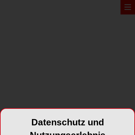
Zur Übersicht
ARCHIVIERTE PUBLIKATIONEN
PN Parodontologie
Nachrichten
Jahr 2007 Ausgabe 12
SHARE
Datenschutz und