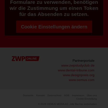
Formulare zu verwenden, benötigen
wir die Zustimmung um einen Token
für das Absenden zu setzen.
Cookie Einstellungen ändern
Partnerportale
www.zwpstudyclub.de
www.dental-tribune.com
www.designpreis.org
www.oemus.com
Startseite
Kontakt
Datenschutz
AGB
Impressum
Über uns
Cookie-Einstellung
© 2026 OEMUS MEDIA AG - Alle Rechte vorbehalten