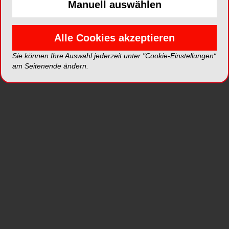
Manuell auswählen
Alle Cookies akzeptieren
Sie können Ihre Auswahl jederzeit unter "Cookie-Einstellungen“
ePaper
PDF
am Seitenende ändern.
Shop
Inhalt
Alle
Literaturlisten
Profil
Ausgaben