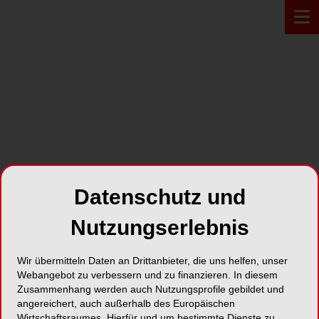
PROFIL*
BEYCODENT Beyer + Co.
GmbH
Datenschutz und
Nutzungserlebnis
Wolfsweg 34
57562 Herdorf
Wir übermitteln Daten an Drittanbieter, die uns helfen, unser
Webangebot zu verbessern und zu finanzieren. In diesem
Karte
Zusammenhang werden auch Nutzungsprofile gebildet und
angereichert, auch außerhalb des Europäischen
Wirtschaftsraumes. Hierfür und um bestimmte Dienste zu