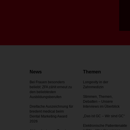
News
Themen
Bei Frauen besonders
Longevity in der
beliebt: ZFA zählt erneut zu
Zahnmedizin
den beliebtesten
Stimmen, Themen,
Ausbildungsberufen
Debatten – Unsere
Dreifache Auszeichnung für
Interviews im Überblick
bredent medical beim
„Das ist GC – Wir sind GC“
Dental Marketing Award
2026
Elektronische Patientenakte