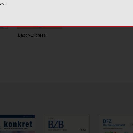
ern.
„Labor-Express“