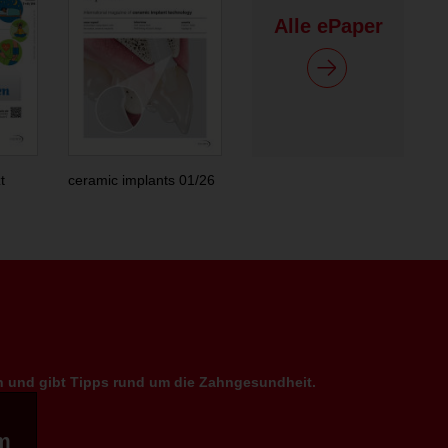
Alle ePaper
t
ceramic implants 01/26
en und gibt Tipps rund um die Zahngesundheit.
m