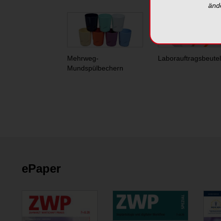
änd
Mehrweg-
Laborauftragsbeutel
Mundspülbechern
ePaper