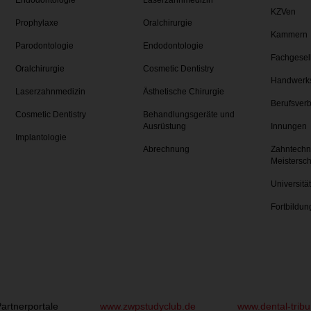
Endodontologie
Laserzahnmedizin
KZVen
Prophylaxe
Oralchirurgie
Kammern
Parodontologie
Endodontologie
Fachgesel
Oralchirurgie
Cosmetic Dentistry
Handwerk
Laserzahnmedizin
Ästhetische Chirurgie
Berufsver
Cosmetic Dentistry
Behandlungsgeräte und
Ausrüstung
Innungen
Implantologie
Abrechnung
Zahntechn
Meistersc
Universitä
Fortbildun
artnerportale
www.zwpstudyclub.de
www.dental-trib