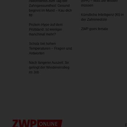
(ePA) – Was Sie wissen
Aktionskreis zum Tag der
müssen
Zahnges­sundheit: Gesund
beginnt im Mund – Kau dich
Künstliche Intelligenz (KI) in
fit!
der Zahnmedizin
Protein-Hype auf dem
ZWP goes female
Prüfstand: Ist weniger
manchmal mehr?
Schutz bei hohen
Temperaturen – Fragen und
Antworten
Nach längerer Auszeit: So
gelingt der Wiedereinstieg
im Job
P