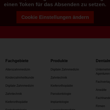
einen Token für das Absenden zu setzen.
Cookie Einstellungen ändern
Fachgebiete
Produkte
Dental
Alterszahnmedizin
Digitale Zahnmedizin
Unternehm
Agenturen
Kinderzahnheilkunde
Zahntechnik
Fachverla
Digitale Zahnmedizin
Kieferorthopädie
Anwälte
Zahntechnik
Parodontologie
Fachhand
Kieferorthopädie
Implantologie
Firmen