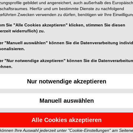
zungsprofile gebildet und angereichert, auch außerhalb des Europäisc
tschaftsraumes. Hierfür und um bestimmte Dienste zu nachfolgend
geführten Zwecken verwenden zu dürfen, benötigen wir Ihre Einwilligun
em Sie "Alle Cookies akzeptieren" klicken, stimmen Sie diesen
erzeit widerruflich) zu.
ung durch geringeren Materialeinsatz wurden die
er "Manuell auswählen" können Sie die Datenverarbeitung individ
 Dank neuer Produktionsverfahren wird durch die neue
sonalisieren.
er Rohstoff verbraucht. Der Preis für den Anwender ist
mer (Kängurutasche) erleichtert das Mitsenden von
er "Nur notwendige akzeptieren" können Sie die Datenverarbeitu
e durch Feuchtigkeit beeinträchtigt werden. Die
ehnen.
mit einem Gripverschluss schnell und leicht
nd für zusätzlich Vermerke vorgesehen.
Nur notwendige akzeptieren
agstaschen von BEYCODENT sind direkt über das
CODENT vertreibt neben den Laborauftragstaschen u.a.
Manuell auswählen
abor und Praxis.
tern und spiegeln nicht die Meinung der Redaktion wider.
Alle Cookies akzeptieren
DENT Beyer + Co. GmbH
 können Ihre Auswahl jederzeit unter "Cookie-Einstellungen“ am Seiten