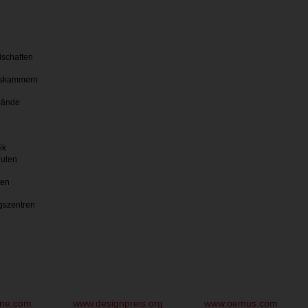
lschaften
skammern
bände
ik
hulen
ten
gszentren
une.com
www.designpreis.org
www.oemus.com