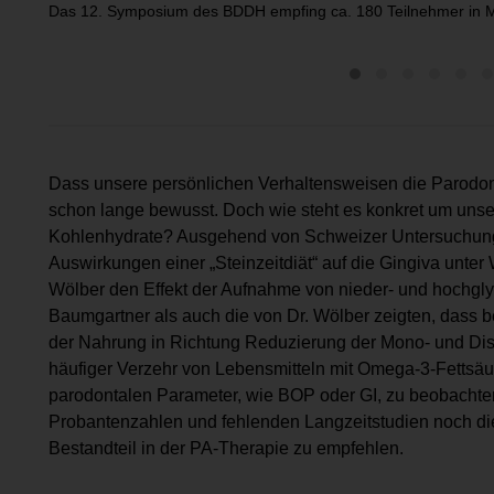
Das 12. Symposium des BDDH empfing ca. 180 Teilnehmer in M
Dass unsere persönlichen Verhaltensweisen die Parodonti
schon lange bewusst. Doch wie steht es konkret um unse
Kohlenhydrate? Ausgehend von Schweizer Untersuchung
Auswirkungen einer „Steinzeitdiät“ auf die Gingiva unter
Wölber den Effekt der Aufnahme von nieder- und hochgl
Baumgartner als auch die von Dr. Wölber zeigten, dass 
der Nahrung in Richtung Reduzierung der Mono- und Dis
häufiger Verzehr von Lebensmitteln mit Omega-3-Fettsäure
parodontalen Parameter, wie BOP oder GI, zu beobachten i
Probantenzahlen und fehlenden Langzeitstudien noch die
Bestandteil in der PA-Therapie zu empfehlen.