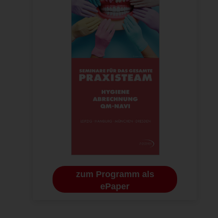
Thiesen, Präsidentin des BDDH, bei der Begrüßung der Teilnehmer.
zum Programm als
ePaper