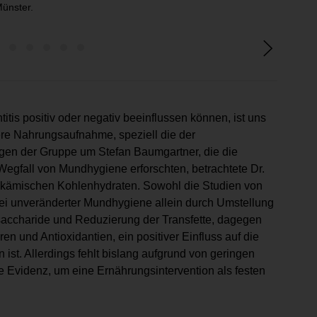
ünster.
Irene 
tis positiv oder negativ beeinflussen können, ist uns
re Nahrungsaufnahme, speziell die der
en der Gruppe um Stefan Baumgartner, die die
 Wegfall von Mundhygiene erforschten, betrachtete Dr.
ykämischen Kohlenhydraten. Sowohl die Studien von
bei unveränderter Mundhygiene allein durch Umstellung
accharide und Reduzierung der Transfette, dagegen
n und Antioxidantien, ein positiver Einfluss auf die
st. Allerdings fehlt bislang aufgrund von geringen
 Evidenz, um eine Ernährungsintervention als festen