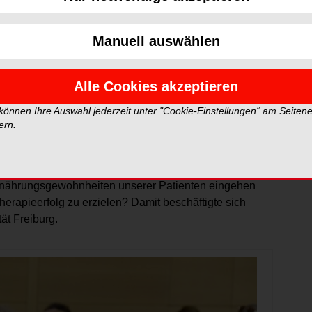
a. 180 Teilnehmer erwartete neben idealen äußeren
 Referenten.
Manuell auswählen
erig, denn was haben „Lifestyle, Wellness und
wort darauf war schnell formuliert: ein positiver
Alle Cookies akzeptieren
, nicht umsonst wird im Internet mit dem
 Abstimmung der Praxisräume scheint dabei ebenso
 können Ihre Auswahl jederzeit unter "Cookie-Einstellungen“ am Seiten
utfit.
ern.
ch nicht. Vielmehr stand das Thema „Ernährung“ im
 unsere orale Gesundheit hat. Müssen wir zukünftig in
 Ernährungsgewohnheiten unserer Patienten eingehen
herapieerfolg zu erzielen? Damit beschäftigte sich
ät Freiburg.