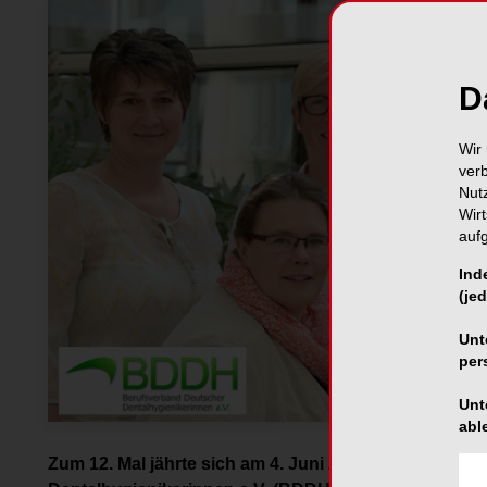
D
Wir 
ver
Nut
Wir
auf
Ind
(jed
Unt
per
Unt
abl
Zum 12. Mal jährte sich am 4. Juni 2016 das Sympo