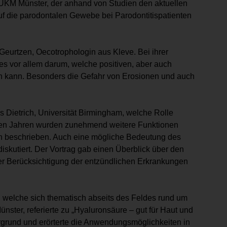
n, UKM Münster, der anhand von Studien den aktuellen
f die parodontalen Gewebe bei Parodontitispatienten
 Geurtzen, Oecotrophologin aus Kleve. Bei ihrer
es vor allem darum, welche positiven, aber auch
en kann. Besonders die Gefahr von Erosionen und auch
mas Dietrich, Universität Birmingham, welche Rolle
zten Jahren wurden zunehmend weitere Funktionen
 beschrieben. Auch eine mögliche Bedeutung des
iskutiert. Der Vortrag gab einen Überblick über den
 Berücksichtigung der entzündlichen Erkrankungen
 welche sich thematisch abseits des Feldes rund um
ster, referierte zu „Hyaluronsäure – gut für Haut und
ergrund und erörterte die Anwendungsmöglichkeiten in