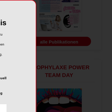
is
zu
alle Publikationen
hen
g.
PROPHYLAXE POWER
TEAM DAY
uell
ng