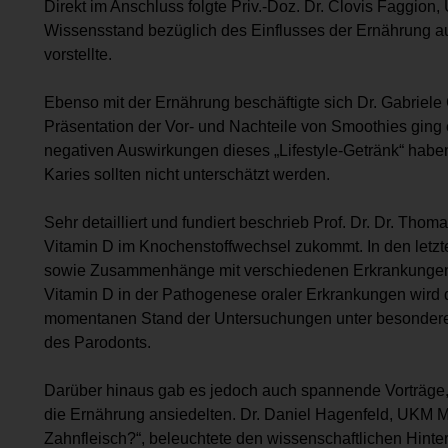
Direkt im Anschluss folgte Priv.-Doz. Dr. Clovis Faggio
Wissensstand bezüglich des Einflusses der Ernährung au
vorstellte.
Ebenso mit der Ernährung beschäftigte sich Dr. Gabriele
Präsentation der Vor- und Nachteile von Smoothies ging 
negativen Auswirkungen dieses „Lifestyle-Getränk“ hab
Karies sollten nicht unterschätzt werden.
Sehr detailliert und fundiert beschrieb Prof. Dr. Dr. Tho
Vitamin D im Knochenstoffwechsel zukommt. In den let
sowie Zusammenhänge mit verschiedenen Erkrankungen
Vitamin D in der Pathogenese oraler Erkrankungen wird d
momentanen Stand der Untersuchungen unter besonderer
des Parodonts.
Darüber hinaus gab es jedoch auch spannende Vorträge,
die Ernährung ansiedelten. Dr. Daniel Hagenfeld, UKM Mün
Zahnfleisch?“, beleuchtete den wissenschaftlichen Hint