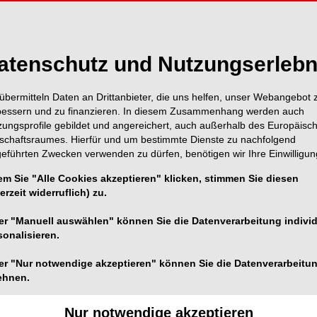
atenschutz und Nutzungserlebn
übermitteln Daten an Drittanbieter, die uns helfen, unser Webangebot 
bessern und zu finanzieren. In diesem Zusammenhang werden auch
zungsprofile gebildet und angereichert, auch außerhalb des Europäisc
tschaftsraumes. Hierfür und um bestimmte Dienste zu nachfolgend
geführten Zwecken verwenden zu dürfen, benötigen wir Ihre Einwilligun
em Sie "Alle Cookies akzeptieren" klicken, stimmen Sie diesen
erzeit widerruflich) zu.
er "Manuell auswählen" können Sie die Datenverarbeitung individ
sonalisieren.
er "Nur notwendige akzeptieren" können Sie die Datenverarbeitu
ehnen.
Foto: © BDDH
sium des Berufsverbandes Deutscher
Nur notwendige akzeptieren