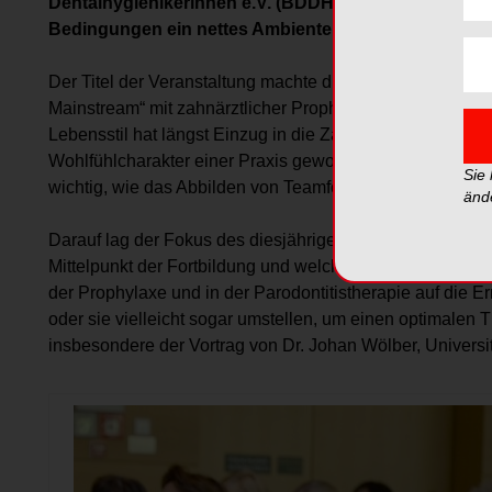
Dentalhygienikerinnen e.V. (BDDH) in Münster. Die c
Bedingungen ein nettes Ambiente sowie gut gelaunte
Der Titel der Veranstaltung machte die Teilnehmer neugi
Mainstream“ mit zahnärztlicher Prophylaxe zu tun? Die Ant
Lebensstil hat längst Einzug in die Zahnmedizin gehalten
Wohlfühlcharakter einer Praxis geworben. Die farbliche
Sie
wichtig, wie das Abbilden von Teamfotos im netten Praxiso
änd
Darauf lag der Fokus des diesjährigen Symposiums jedo
Mittelpunkt der Fortbildung und welchen Einfluss sie auf
der Prophylaxe und in der Parodontitistherapie auf die
oder sie vielleicht sogar umstellen, um einen optimalen T
insbesondere der Vortrag von Dr. Johan Wölber, Universit