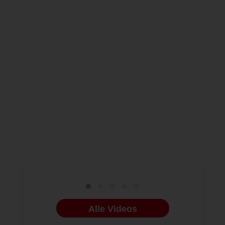
VIDEOS
ENDODONTOLOGIE
07.12.2022
HENRY SCHEIN
Der neue Optima E+
Gründer 
Endodontie-Motor
war das G
Zahnärzte
Alle Videos