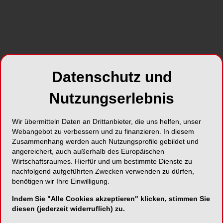
Exzellenz“ zu legen – und damit jene Initiativen zu
honorieren, die durch die Verbesserung gerechter
Ergebnisse in der Gesundheitsversorgung und
des Zugangs zur Gesundheitsversorgung einen
positiven Wandel vorantreiben.
Datenschutz und
Die diesjährigen Oral Health Professional
Nutzungserlebnis
Educators’ Awards werden erneut Fortschritte in
diesen beiden Kategorien in den Mittelpunkt
stellen, die darauf abzielen, eine Kultur der
Wir übermitteln Daten an Drittanbieter, die uns helfen, unser
ökologischen Nachhaltigkeit und der sozialen
Webangebot zu verbessern und zu finanzieren. In diesem
Zusammenhang werden auch Nutzungsprofile gebildet und
Verantwortung fest im gesamten Zyklus der
angereichert, auch außerhalb des Europäischen
zahnmedizinischen Ausbildung zu verankern.
Wirtschaftsraumes. Hierfür und um bestimmte Dienste zu
Durch die Teilnahme an diesem Programm
nachfolgend aufgeführten Zwecken verwenden zu dürfen,
werden Beispiele für vorbildliche Verfahren
benötigen wir Ihre Einwilligung.
vorgestellt und anerkannt.
Indem Sie "Alle Cookies akzeptieren" klicken, stimmen Sie
diesen (jederzeit widerruflich) zu.
Prof Ivan Alajbeg, ​​ADEE President erklärt: „Wir