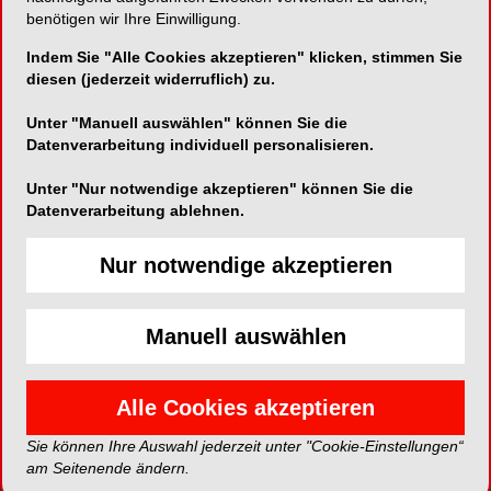
benötigen wir Ihre Einwilligung.
mit einem dicht gedrängten Programm geben.
Teilnehmen können alle, die sich beruflich mit der
Indem Sie "Alle Cookies akzeptieren" klicken, stimmen Sie
Implantologie beschäftigen, von Studenten über
diesen (jederzeit widerruflich) zu.
Zahnmedizinische Fachangestellte bis hin zu
Unter "Manuell auswählen" können Sie die
Zahnärzten, MKG-Chirurgen und Zahntechnikern.
Datenverarbeitung individuell personalisieren.
Interessant ist der Kongress auch für
Praxisgründer: Das Nachwuchsforum „My First
Unter "Nur notwendige akzeptieren" können Sie die
Step(p)s“ richtet sich gezielt an Assistenzärzte
Datenverarbeitung ablehnen.
und junge Implantologen und bietet eine
Orientierungshilfe für die Gründerphase sowie
Nur notwendige akzeptieren
den Praxisaufbau.
Manuell auswählen
Aktuelle Innovationen in der Implantattherapie
Das wissenschaftliche Programm am Freitag setzt
Alle Cookies akzeptieren
dieses Jahr die Schwerpunkte auf die aktuellen
Innovationen in der Implantattherapie und auf den
Sie können Ihre Auswahl jederzeit unter "Cookie-Einstellungen“
am Seitenende ändern.
praktischen Nutzen der langjährigen klinischen