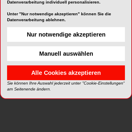
Sprechstunde“ in der ZA-Praxis
Datenverarbeitung individuell personalisieren.
Zusatz-Spezialisierung – Ansprechpraxis für
Unter "Nur notwendige akzeptieren" können Sie die
Diabetiker
Datenverarbeitung ablehnen.
Diagnose: Diabetes – Kriterien und ihre
Konsequenzen
Nur notwendige akzeptieren
Inhalt und Ablauf der „Diabetes-Prophylaxe“
Stunde
Wechselwirkungen zwischen PAR und
Manuell auswählen
Diabetes – Therapieansätze
Anamnesebogen – diesmal ganz gezielt unter
Alle Cookies akzeptieren
die Lupe nehmen
Orale Diabetestherapie – wann beginnen und
Sie können Ihre Auswahl jederzeit unter "Cookie-Einstellungen“
wie anpassen?
am Seitenende ändern.
Ernährung in der Diabetestherapie –
individualisierte Konzepte und Anregungen für
die Prophylaxeabteilung
Optimale Blutzuckerermittlung für die
Zahnarztpraxis
Risikoprofil unterstützende