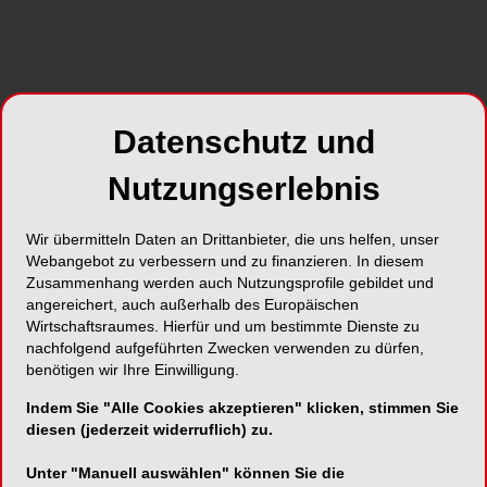
Foto: Dentsply Sirona
Parodontitis stellt eine folgenschwere
Komplikation des Diabetes dar. Die
Datenschutz und
Wechselwirkungen beider Systemerkrankungen
werden jedoch oft unterschätzt. Diabetiker haben
Nutzungserlebnis
aber nicht nur ein bis zu 4,8fach erhöhtes
Parodontitisrisiko, bei ihnen schreitet die
Wir übermitteln Daten an Drittanbieter, die uns helfen, unser
Parodontitiserkrankung zudem schneller voran
Webangebot zu verbessern und zu finanzieren. In diesem
1
Zusammenhang werden auch Nutzungsprofile gebildet und
und ist stärker ausgeprägt
. Umgekehrt stellt auch
angereichert, auch außerhalb des Europäischen
die Parodontitis selbst einen Risikofaktor für
Wirtschaftsraumes. Hierfür und um bestimmte Dienste zu
Diabetiker dar. Als chronisch systemische
nachfolgend aufgeführten Zwecken verwenden zu dürfen,
Entzündung wirkt sie sich negativ auf den
benötigen wir Ihre Einwilligung.
Diabetes aus, da sie die Insulinresistenz der
Indem Sie "Alle Cookies akzeptieren" klicken, stimmen Sie
Gewebe und dadurch die Blutzuckerwerte erhöht.
diesen (jederzeit widerruflich) zu.
Einführung der erfolgreichen „Diabetes-
Unter "Manuell auswählen" können Sie die