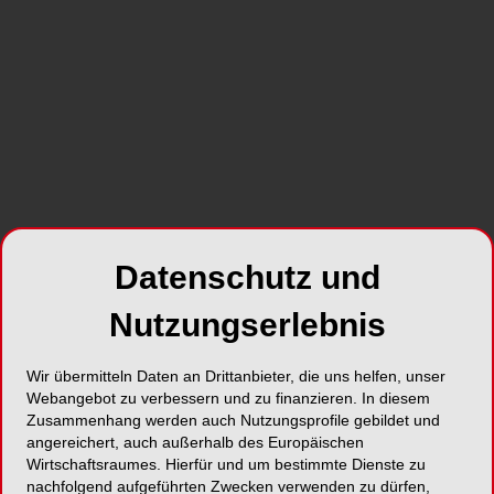
zahnmedizinischer Versorgung. Innerhalb
weniger Monate konnten bereits knapp 200 junge
Menschen von Ivoclar Joy auf den Philippinen
profitieren.
SHARE
Datenschutz und
Nutzungserlebnis
Foto: Ivoclar
Wir übermitteln Daten an Drittanbieter, die uns helfen, unser
Im Fokus des Programms steht, ihnen mithilfe von
Webangebot zu verbessern und zu finanzieren. In diesem
Vorsorgemaßnahmen zu einer guten
Zusammenhang werden auch Nutzungsprofile gebildet und
angereichert, auch außerhalb des Europäischen
Mundgesundheit zu verhelfen und damit
Wirtschaftsraumes. Hierfür und um bestimmte Dienste zu
Zukunftschancen zu öffnen. Für Kinder und
nachfolgend aufgeführten Zwecken verwenden zu dürfen,