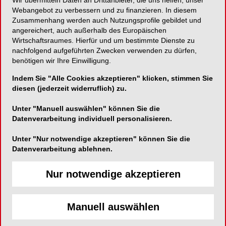
Wir übermitteln Daten an Drittanbieter, die uns helfen, unser
Webangebot zu verbessern und zu finanzieren. In diesem
Zusammenhang werden auch Nutzungsprofile gebildet und
Die Verbraucherorganisation Foodwatch sieht
angereichert, auch außerhalb des Europäischen
den Ball bei Lars Klingbeil (SPD). „Der
Wirtschaftsraumes. Hierfür und um bestimmte Dienste zu
Finanzminister muss jetzt einen konkreten
nachfolgend aufgeführten Zwecken verwenden zu dürfen,
Gesetzentwurf für eine Zuckersteuer vorlegen“,
benötigen wir Ihre Einwilligung.
sagte Expertin Luise Molling der Deutschen
Indem Sie "Alle Cookies akzeptieren" klicken, stimmen Sie
Presse-Agentur. Eine Steuer zahle sich doppelt
diesen (jederzeit widerruflich) zu.
aus: „Sie senkt ernährungsbedingte
Krankheitskosten und bringt Einnahmen, die in
Unter "Manuell auswählen" können Sie die
bessere Gesundheitsvorsorge investiert werden
Datenverarbeitung individuell personalisieren.
können.“ Ein aktueller Appell, den laut Foodwatch
Unter "Nur notwendige akzeptieren" können Sie die
4.000 Ärztinnen und Ärzte unterstützen, richtet
Datenverarbeitung ablehnen.
sich auch an die Ministerpräsidenten.
Nur notwendige akzeptieren
„Regierung sollte Chance
nutzen“
Manuell auswählen