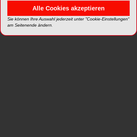
Ärztepräsident Klaus Reinhardt sagte: „Die
Alle Cookies akzeptieren
Bundesregierung sollte diese Chance nutzen –
Sie können Ihre Auswahl jederzeit unter "Cookie-Einstellungen“
insbesondere zum Schutz der Gesundheit unserer
am Seitenende ändern.
Kinder.“ In Praxen und Kliniken sehe man Folgen
ernährungsbedingter Krankheiten wie
Übergewicht, Diabetes und Karies täglich, heißt
es im Appell. Zuckergesüßte Getränke spielten
eine zentrale Rolle, weil sie große Mengen freien
Zuckers in kurzer Zeit lieferten, ohne zu sättigen.
„Prävention muss deshalb dort ansetzen, wo
besonders wirksame und bevölkerungsweite
Effekte erreichbar sind.“
Dass jetzt überhaupt eine politische Dynamik
entstanden ist, war vor einigen Wochen nicht