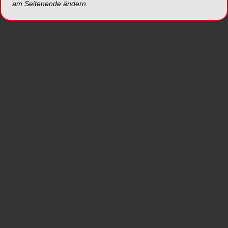
praxisnahen und informativen Überblick.
am Seitenende ändern.
Alle Publikationen der OEMUS MEDIA AG stehen
als
ePaper
auf ZWP online bereit und können
auch im verlagseigenen
Onlineshop
bestellt
werden.
MEHR