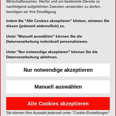
Wirtschaftsraumes. Hierfür und um bestimmte Dienste zu
Fachinterview mit
Prof Dr. Schnutenhaus
zum
nachfolgend aufgeführten Zwecken verwenden zu dürfen,
ARP-Protokoll mit Magnesiumbarriere
neue
benötigen wir Ihre Einwilligung.
Perspektiven für die Socket Preservation. Im
Indem Sie "Alle Cookies akzeptieren" klicken, stimmen Sie
Marktteil widmet sich das Interview „
Der Natur am
diesen (jederzeit widerruflich) zu.
nächsten: Allografts in der dentalen
Geweberegeneration
“ der Relevanz allogener
Unter "Manuell auswählen" können Sie die
Datenverarbeitung individuell personalisieren.
Materialien im Spannungsfeld von klinischer
Anwendung und Prozesssicherheit. Darüber
Unter "Nur notwendige akzeptieren" können Sie die
hinaus zeigt das Heft, wie
KI und digitale
Datenverarbeitung ablehnen.
Workflows
die Implantologie nachhaltig
verändern, und geht der Frage nach, welchen
Nur notwendige akzeptieren
Beitrag
ergonomische Konzepte
zu Effizienz,
Gesundheit und Behandlungsqualität im
Praxisalltag leisten können.
Manuell auswählen
Ergänzt wird die Ausgabe durch
Alle Cookies akzeptieren
Expertenstatements
,
DGZI-News
sowie
Eventberichte
und bietet damit einen kompakten,
Sie können Ihre Auswahl jederzeit unter "Cookie-Einstellungen“