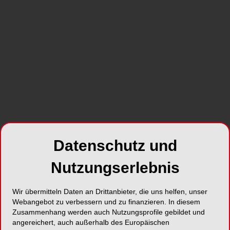
wie moderne Therapieverfahren für die
implantologische Praxis.
Foto: © Fajar – stock.adobe.com | Mockup: © forgraphic – stock.adobe.com
Datenschutz und
Dr. Cosmin Dima
und
Dr. Julia Florea
beleuchten
das
Potenzial der periostbasierten
Nutzungserlebnis
Regenerationstechnik
zur alveolären
Knochenaugmentation, während
Dr. Georg Bach
,
Präsident DGZI, in
Teil 2 seines Updates aktuelle
Wir übermitteln Daten an Drittanbieter, die uns helfen, unser
Webangebot zu verbessern und zu finanzieren. In diesem
Entwicklungen und Einsatzmöglichkeiten von
Zusammenhang werden auch Nutzungsprofile gebildet und
Laseranwendungen in der Zahnheilkunde
angereichert, auch außerhalb des Europäischen
vorstellt. Ergänzend dazu eröffnet ein