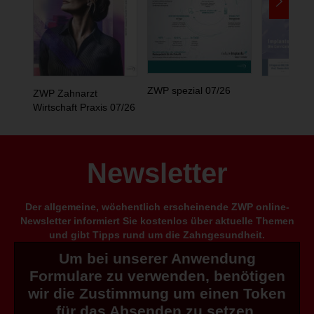
ZWP spezial 07/26
ZWP Zahnarzt
Wirtschaft Praxis 07/26
Newsletter
Der allgemeine, wöchentlich erscheinende ZWP online-
Newsletter informiert Sie kostenlos über aktuelle Themen
und gibt Tipps rund um die Zahngesundheit.
Um bei unserer Anwendung
Formulare zu verwenden, benötigen
wir die Zustimmung um einen Token
für das Absenden zu setzen.