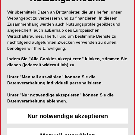
Koordinator der eazf GmbH – Europäische
Wir übermitteln Daten an Drittanbieter, die uns helfen, unser
Akademie für zahnärztliche Fort- und
Webangebot zu verbessern und zu finanzieren. In diesem
Weiterbildung der BLZK.
Zusammenhang werden auch Nutzungsprofile gebildet und
angereichert, auch außerhalb des Europäischen
Wirtschaftsraumes. Hierfür und um bestimmte Dienste zu
Viermal Vielfalt
nachfolgend aufgeführten Zwecken verwenden zu dürfen,
benötigen wir Ihre Einwilligung.
Für ein Aha-Erlebnis sorgen gleich zu Beginn des
Indem Sie "Alle Cookies akzeptieren" klicken, stimmen Sie
Kongresses Brigitte Kenzel, München, und Ria
diesen (jederzeit widerruflich) zu.
Röpfl, Hausham. Beide sind
Unter "Manuell auswählen" können Sie die
Qualitätsmanagementbeauftragte (QMB),
Datenverarbeitung individuell personalisieren.
Praxismanagerinnen (PM) und Zahnmedizinische
Verwaltungsassistentinnen (ZMV). In ihrem
Unter "Nur notwendige akzeptieren" können Sie die
Beitrag „QM mal anders – Ein virtueller
Datenverarbeitung ablehnen.
Praxisrundgang“ beleuchten sie die relevanten
Bereiche vom Betreten bis zum Verlassen der
Nur notwendige akzeptieren
Praxis und nehmen die Umsetzung gesetzlicher
Vorgaben unter die Lupe.