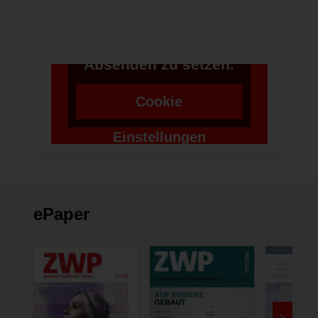
benötigen wir die
Zustimmung um einen
Token für das
Absenden zu setzen.
Cookie
Einstellungen
ändern
ePaper