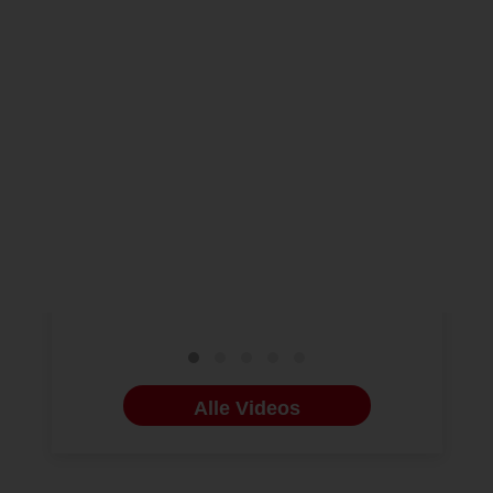
NEUE VIDEOS
26.03.2025
MESSEN UND 
DMG präsentiert seine
Interdent
neuesten Innovationen auf
DMG bot E
der IDS 2025
Kinderzah
Alle Videos