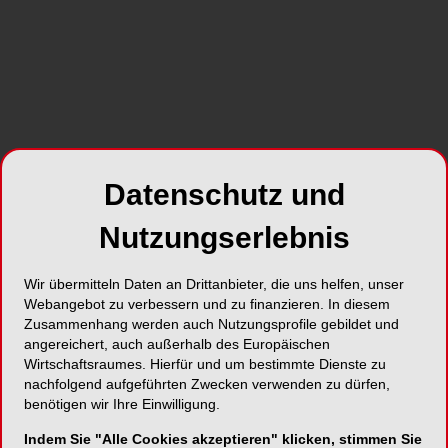
SHARE
Datenschutz und
Foto: DMG
Nutzungserlebnis
Die kostenfreie Fortbildungsreihe rund um den
digitalen Aufbissschienen-Workflow mit DMG
Wir übermitteln Daten an Drittanbieter, die uns helfen, unser
DentaMile geht weiter: Im dritten Vortrag widmet
Webangebot zu verbessern und zu finanzieren. In diesem
Zusammenhang werden auch Nutzungsprofile gebildet und
sich die polnische Dentalexpertin Dr. Anna
angereichert, auch außerhalb des Europäischen
Babczyńska-Staszewska am 18. Juni von 12.00
Wirtschaftsraumes. Hierfür und um bestimmte Dienste zu
bis 13.00 Uhr der Frage, wie innovative
nachfolgend aufgeführten Zwecken verwenden zu dürfen,
Materialien die fachliche Sichtweise auf
benötigen wir Ihre Einwilligung.
Aufbissschienen verändern.
Indem Sie "Alle Cookies akzeptieren" klicken, stimmen Sie